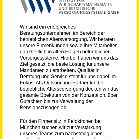
Schneller per Mail.
Bei neuen Stellen als Erstes informiert werden!
Mitarbeiter:in für Shared Service Betriebliche Altersversorgung - First Level (m/w/d)
IWV Institut für Wirtschaftsmathematik und betriebliche Versorgungssysteme GmbH
Feldkirchen (PLZ 85622)
vor einem Monat
Service-Techniker (m/w/d)
Alimak Group Deutschland GmbH
München, Frankfurt am Main, Hamburg,
vor einem
Berlin
Monat
Lagermitarbeiter innerbetrieblicher Transport (m/w/d)
Aldi SE & Co. KG
Bargteheide
vor 2 Tagen