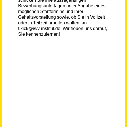
Mitarbeiter Service und Logistik (m/w/d)
Bw Bekleidungsmanagement GmbH
Neuburg An Der Donau
vor 12 Tagen
Servicetechniker im Außendienst (m/w/d)
SteelcoBelimed GmbH
Ingolstadt
vor einem Monat
Sachbearbeitung (w/m/d) Kundenservice
FriedWald GmbH
Griesheim, Kaiserslautern
vor 16 Tagen
Reinigungs- und Servicekraft für interne Dienste (m/w/d) Vollzeit oder Teilzeit
Dipl.-Berging. Heinz Knust GmbH
Herne
vor 16 Tagen