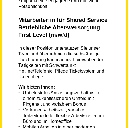
Service Agent Reisebürosupport (m/w/d)
alltours flugreisen gmbh
Düsseldorf
vor 26 Tagen
Service/Rezeption/Housekeeping (m/w/d)
Natur- und Wohlfühlhotel Kastenholz
Wershofen
vor 5 Tagen
Procurement Administration Coordinator (w/m/d) - F&B-Versorgung von Kreuzfahrtschiffen
sea chefs Human Resources Services GmbH
Hamburg
vor einem Monat
(Junior) F&B Procurement Buyer / Einkäufer - Versorgung Kreuzfahrtschiffe (w/m/d)
sea chefs Human Resources Services GmbH