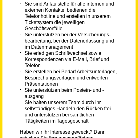
IT-Servicetechniker (m/w/d)
DRK-Landesverband M-V e. V.
Schwerin (PLZ 19053)
vor 23 Tagen
Key Account Manager für betriebliche Versorgung (m/w/d)
Summitas Gruppe GmbH
Erlangen
vor 14 Tagen
Sales Manager Softwarelösungen für Versorger (m/w/d)
Kraftwerk
Halle (Saale)
vor 5 Tagen