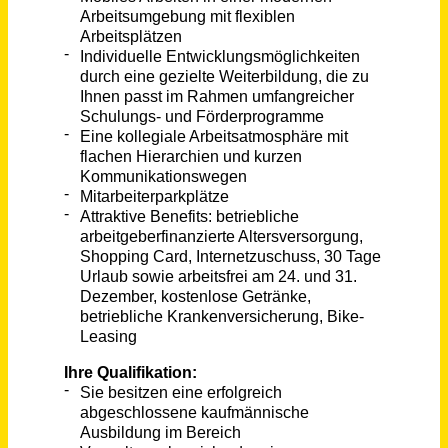
Hamburg
vor einem Monat
Mitarbeiter International Service & Support (m/w/d)
Bauerfeind AG
Deutschland, Zeulenroda
vor einem Monat
Mitarbeiter Customer Service (m/w/d)
BINDER Central Services GmbH & Co.KG
Tuttlingen
vor einem Monat
Service-Techniker für Kältetechnik in NRW (m/w/d)
Coolworld Rentals GmbH
Duisburg
vor 6 Tagen