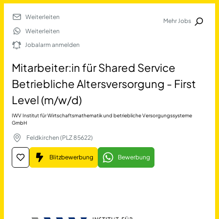
Weiterleiten
Mehr Jobs
Jobalarm anmelden
Weiterleiten
Jobalarm anmelden
Merkliste
Mitarbeiter:in für Shared Service
Betriebliche Altersversorgung - First
Level (m/w/d)
IWV Institut für Wirtschaftsmathematik und betriebliche Versorgungssysteme
GmbH
Feldkirchen (PLZ 85622)
Job Finden
Blitzbewerbung
Bewerbung
Mitarbeiter:in für Shared S
17690
Jobs
Filter