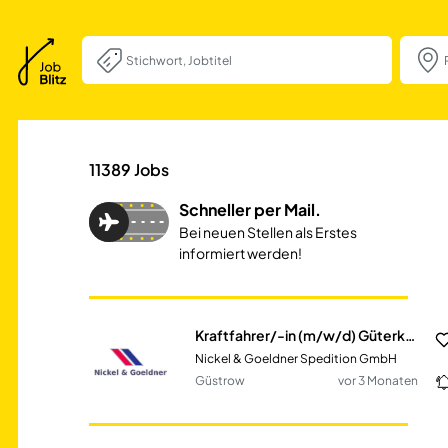
Kraftfahrer/-in 
11389
Jobs
Schneller per Mail.
Bei neuen Stellen als Erstes
informiert werden!
Kraftfahrer/-in (m/w/d) Güterkraftverkehr
Nickel & Goeldner Spedition GmbH
Güstrow
vor 3 Monaten