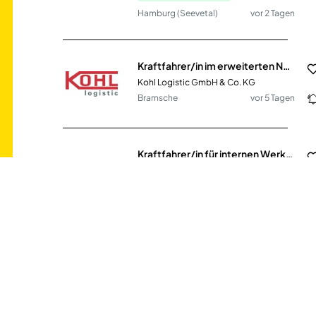
Hamburg (Seevetal)
vor 2 Tagen
Kraftfahrer/in im erweiterten Nahverkehr (m/w/d)
Kohl Logistic GmbH & Co. KG
Bramsche
vor 5 Tagen
Kraftfahrer/in für internen Werksverkehr (m/w/d)
Kohl Recycling GmbH
Bramsche
vor 5 Tagen
LKW-Fahrer (w/m/d)
Breitsamer Entsorgung-Recycling GmbH
München
vor einem Monat