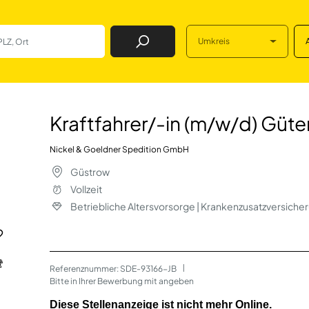
Umkreis
Job Finden
(m/w/d) Güterkraft
Kraftfahrer/-in (m/w/d) Güte
Nickel & Goeldner Spedition GmbH
Güstrow
Vollzeit
Betriebliche Altersvorsorge | Krankenzusatzversiche
Referenznummer: SDE-93166-JB
 | 
Bitte in Ihrer Bewerbung mit angeben