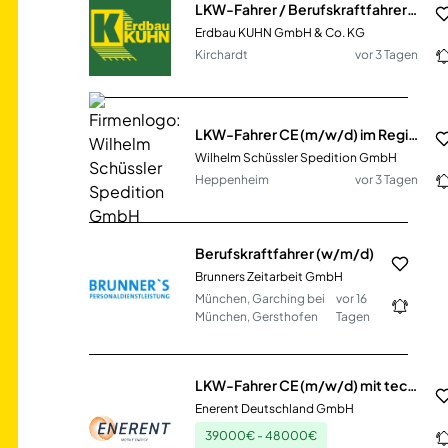
LKW-Fahrer / Berufskraftfahrer (m/w/d)
Erdbau KUHN GmbH & Co. KG
Kirchardt
vor 3 Tagen
LKW-Fahrer CE (m/w/d) im Regional- oder Pendelverkehr
Wilhelm Schüssler Spedition GmbH
Heppenheim
vor 3 Tagen
Berufskraftfahrer (w/m/d)
Brunners Zeitarbeit GmbH
München, Garching bei
vor 16
München, Gersthofen
Tagen
LKW-Fahrer CE (m/w/d) mit technischem Verständnis
Enerent Deutschland GmbH
39000€ - 48000€