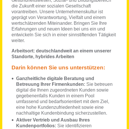
IT Professional (m/w/d) im Bereich Digital Integration
Rotho Kunststoff GmbH
Sankt Blasien
vor 20 Tagen
(Senior) Vermögensbetreuer Private Banking (m/w/d)
Taunus Sparkasse
Usingen
vor 11 Tagen
(Senior) Manager (all genders) – AI & Digital Solutions
valantic Supply Chain & Procurement Consulting GmbH
Düsseldorf
vor 3 Tagen
Sachbearbeitung (w/m/d) Kundenservice
FriedWald GmbH