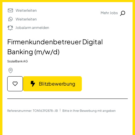
Weiterleiten
Mehr Jobs
Jobalarm anmelden
Weiterleiten
Jobalarm anmelden
Merkliste
Firmenkundenbetreuer Digital
Banking (m/w/d)
SozialBank AG
Blitzbewerbung
Job Finden
Firmenkundenbetreuer Digi
Referenznummer: TON16392878-JB
 | 
Bitte in Ihrer Bewerbung mit angeben
17677
Jobs
Filter