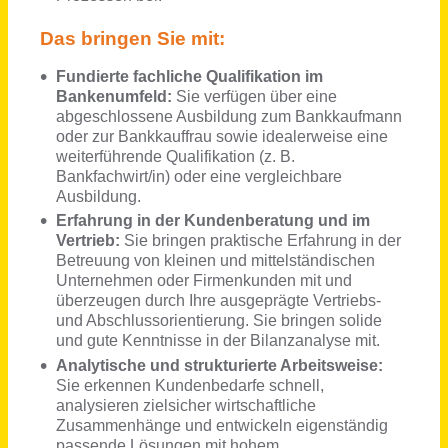
Kundenberater*in / Storemanager*in (m/w/d)
SelfStorage-Dein Lagerraum GmbH
München
vor 17 Tagen
Kundenservice (m/w/d) Telefonischer Erstkontakt für unsere Klienten
compass private pflegeberatung GmbH
Köln, Leipzig
vor einem Monat
Sales Manager Digital Marketing (m/w/d)
construktiv GmbH
Bremen
vor 4 Tagen
Projektleitung (m/w/d) Betreuung in Schulprojekten Nordbaden
brotZeit e.V.
Mannheim
vor 5 Tagen