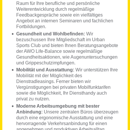
Technischer Redakteur (m/w/d) Technische Dokumentation, Stammdaten & Digitalisierung
Kinshofer GmbH
Holzkirchen (Oberbayern)
vor 3 Tagen
Mitarbeiter Kundenmanagement (m/w/d)
Hygi.de GmbH & Co. KG
Telgte (bei Münster)
vor einem Monat
Pflegefachkraft bzw. gerontopsychiatrische Fachkraft für die soziale Betreuung (m/w/d)
Diakonisches Werk Regensburg e.V.
Nittendorf
vor einem Monat
Kundenmanager für Kfz- & Sachversicherung (m/w/d)
VRK Versicherer im Raum der Kirchen Lebensversicherung AG