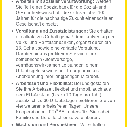
Mitarbeiter Customer Service (m/w/d)
BINDER Central Services GmbH & Co.KG
Tuttlingen
vor einem Monat
Customer Support Manager (m/w/d)
BV Bestseller Verlag GmbH
Bochum
vor 5 Tagen
Customer Acquisition & Marketing Lead (m/w/d)
SMIGHT GmbH
Karlsruhe
vor 3 Tagen
Junior Customer Acquisition Manager (m/w/d)
MakerVerse GmbH
Berlin
vor 4 Tagen