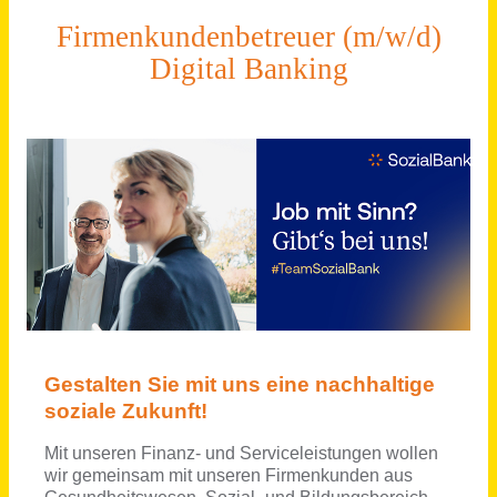
Schneller per Mail.
Bei neuen Stellen als Erstes informiert werden!
Firmenkundenbetreuer Digital Banking (m/w/d)
SozialBank AG
vor einem Monat
(Junior) Customer Success Specialist (m/w/d)
Оskar
Karlsruhe
vor 11 Tagen
Specialist (m/w/d) Digital Workplace
Bauerfeind AG
Deutschland, Zeulenroda
vor einem Monat