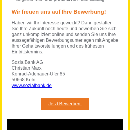
Kassel
vor 3 Tagen
Mitarbeiter für die Betreuung und Pflege (m/w/d)
Förder- und Wohnstätten gGmbH
Leutesdorf, Sankt Sebastian, Kettig
vor 7 Monaten
AGB
Über uns
Impressum
Datenschutz