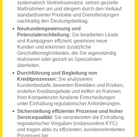
Griesheim, Kaiserslautern
vor 16 Tagen
Mitarbeiter Customer Success (m/w/d)
LivEye GmbH
Willich
vor 3 Tagen
Sozialarbeiter*in (m/w/d) für den Aufbau des Arbeitsfeldes "Digital Streetwork"
SKFM Sozialdienst katholischer Frauen und Männer Düsseldorf e.V.
Düsseldorf
vor 11 Tagen
Sozialarbeiter*in (m/w/d) für den Aufbau des Arbeitsfeldes "Digital Streetwork" Teilzeit
SKFM Sozialdienst katholischer Frauen und Männer Düsseldorf e.V.
Düsseldorf
vor 10 Tagen