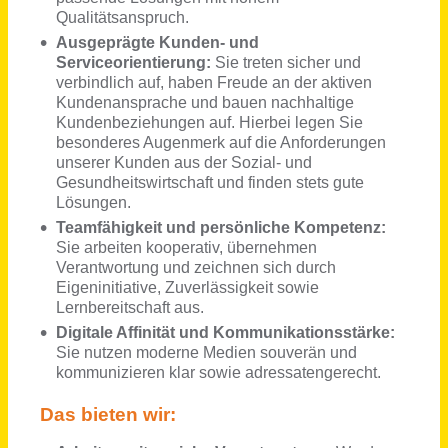
Grafiker / Mediengestalter Digital & Print (m/w/d)
WEPA Apothekenbedarf GmbH & Co KG
Hillscheid
vor 27 Tagen
Teamassistenz (w/m/d) Soziales & Digitales
Stadt Unterschleißheim
Unterschleißheim
vor 6 Tagen
Business Development Consultant Digital Marketing (m/w/d)
construktiv GmbH
Bremen
vor 4 Tagen