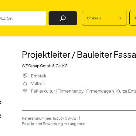
Umkreis
Job Finden
Bauleiter Fassaden
Projektleiter / Bauleiter Fa
WE Group GmbH & Co. KG
Emstek
Vollzeit
Fehlerkultur | Firmenhandy | Firmenwagen | Kurze E
Referenznummer: 16356700-JB
 | 
Bitte in Ihrer Bewerbung mit angeben