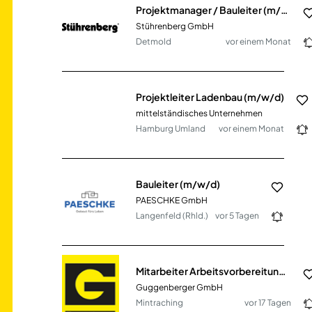
Projektmanager / Bauleiter (m/w/d) Elektrotechnik - Lichtsignalanlagen - Tiefbau
Stührenberg GmbH
Detmold
vor einem Monat
Projektleiter Ladenbau (m/w/d)
mittelständisches Unternehmen
Hamburg Umland
vor einem Monat
Bauleiter (m/w/d)
PAESCHKE GmbH
Langenfeld (Rhld.)
vor 5 Tagen
Mitarbeiter Arbeitsvorbereitung (m/w/d) im Bereich Hoch- und SF-Bau
Guggenberger GmbH
Mintraching
vor 17 Tagen