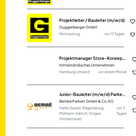
Projektleiter / Bauleiter (m/w/d)
Guggenberger GmbH
Mintraching
vor 13 Tagen
Projektmanager Store-Konzeption und Ladenbau (m/w/d)
mittelständisches Unternehmen
Hamburg Umland
vor einem Monat
Junior-Bauleiter (m/w/d) Parkett- und Bodenbelagsarbeiten
Bembé Parkett GmbH & Co. KG
Halle (Saale), Regensburg,
vor 3
Mülheim-Kärlich, Singen
Tagen
(Hohentwiel)