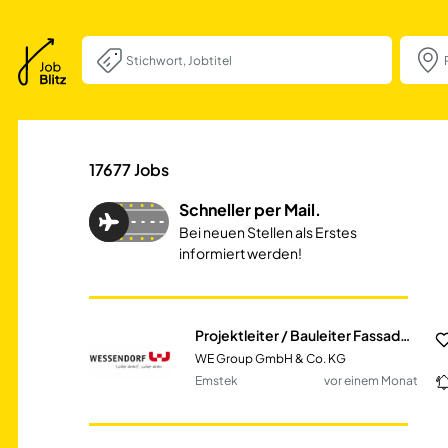
Projektleiter / 
17677
Jobs
Schneller per Mail.
Bei neuen Stellen als Erstes
informiert werden!
Projektleiter / Bauleiter Fassadensysteme (m/w/d)
WE Group GmbH & Co. KG
Emstek
vor einem Monat