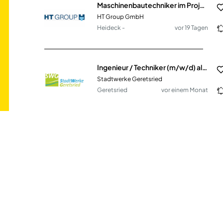
Maschinenbautechniker im Projektmanagement (w/m/d)
HT Group GmbH
Heideck -
vor 19 Tagen
Ingenieur / Techniker (m/w/d) als Sachgebietsleiter Planung und Bau
Stadtwerke Geretsried
Geretsried
vor einem Monat
Bau- und Möbeltischler (m/w/d)
Bau- und Möbeltischlerei Eilbertus Stürenburg
Norderney
vor 9 Tagen
Systemadministrator (m/w/d)
Hamberger Großmarkt GmbH
München
vor einem Monat