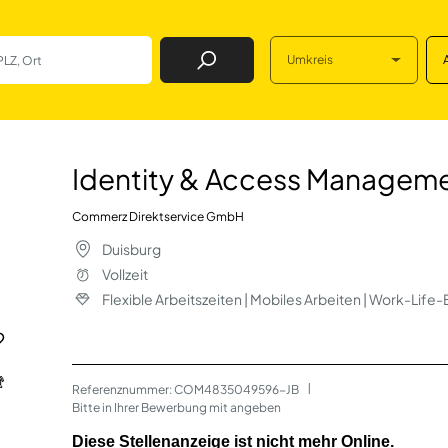
Umkreis
Job Finden
s Management (IAM
Identity & Access Managemen
Commerz Direktservice GmbH
Duisburg
Vollzeit
Flexible Arbeitszeiten | Mobiles Arbeiten | Work-Life
Referenznummer: COM4835049596-JB
 | 
Bitte in Ihrer Bewerbung mit angeben