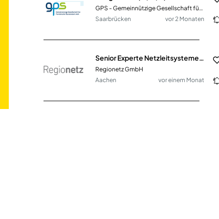
GPS - Gemeinnützige Gesellschaft für Paritätische Sozialarbeit mbH
Saarbrücken
vor 2 Monaten
Senior Experte Netzleitsysteme & OT (m/w/d)
Regionetz GmbH
Aachen
vor einem Monat
Junior Produktionsplaner (m/w/d) - Disposition & Fertigungssteuerung
Bauerfeind AG
Deutschland, Zeulenroda
vor 23 Tagen
Pflegefachkraft & Praxisanleitung (m/w/d)
AlexA Seniorendienste GmbH
Woltersdorf (PLZ 15569)
vor 19 Tagen