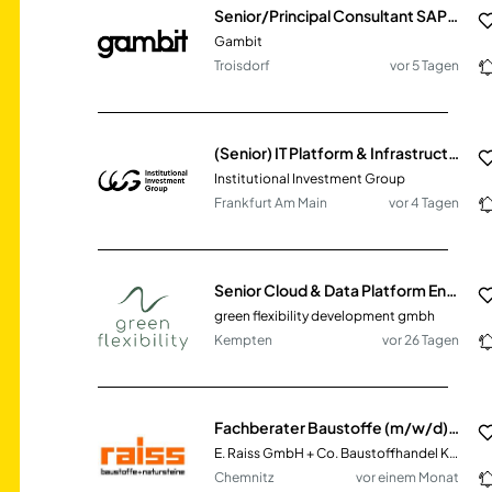
Senior/Principal Consultant SAP Security & Berechtigungen (m/w/d)
Gambit
Troisdorf
vor 5 Tagen
(Senior) IT Platform & Infrastructure Engineer – AI-Native IT Operations (m/w/d)
Institutional Investment Group
Frankfurt Am Main
vor 4 Tagen
Senior Cloud & Data Platform Engineer(m/w/d)
green flexibility development gmbh
Kempten
vor 26 Tagen
Fachberater Baustoffe (m/w/d) im Innen- & Außendienst
E. Raiss GmbH + Co. Baustoffhandel KG
Chemnitz
vor einem Monat