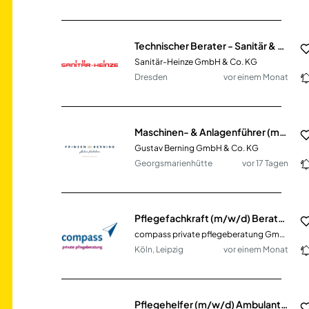
Technischer Berater - Sanitär & Heizung (m/w/d)
Sanitär-Heinze GmbH & Co. KG
Dresden
vor einem Monat
Maschinen- & Anlagenführer (m/w/d) im Lebensmittelbereich
Gustav Berning GmbH & Co. KG
Georgsmarienhütte
vor 17 Tagen
Pflegefachkraft (m/w/d) Beratung am Telefon für Pflegebedürftige & Angehörige
compass private pflegeberatung GmbH
Köln, Leipzig
vor einem Monat
Pflegehelfer (m/w/d) Ambulanter Pflegedienst & Tagespflege in Teilzeit