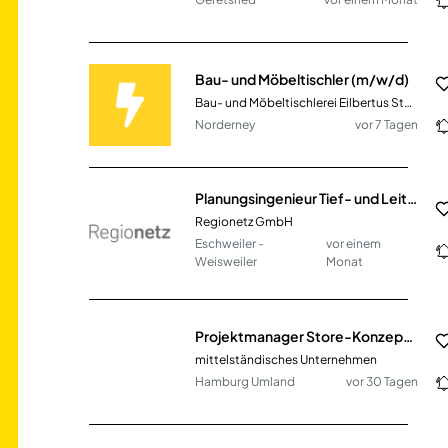
Bau- und Möbeltischler (m/w/d)
Bau- und Möbeltischlerei Eilbertus Stürenburg
Norderney
vor 7 Tagen
Planungsingenieur Tief- und Leitungsbau (m/w/d)
Regionetz GmbH
Eschweiler -
vor einem
Weisweiler
Monat
Projektmanager Store-Konzeption und Ladenbau (m/w/d)
mittelständisches Unternehmen
Hamburg Umland
vor 30 Tagen