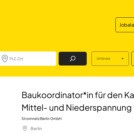
Jobal
Umkreis
Job Finden
 für den Kabellei
Baukoordinator*in für den Ka
Mittel- und Niederspannung
Stromnetz Berlin GmbH
Berlin