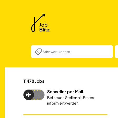
Baukoordinator*in
11478
Jobs
Schneller per Mail.
Bei neuen Stellen als Erstes
informiert werden!