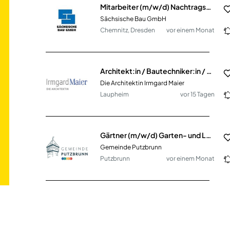
Mitarbeiter (m/w/d) Nachtragsmanagement Ingenieurbau, Brücken, Gleisbau
Sächsische Bau GmbH
Chemnitz, Dresden
vor einem Monat
Architekt:in / Bautechniker:in / Bauzeichner:in (m/w/d)
Die Architektin Irmgard Maier
Laupheim
vor 15 Tagen
Gärtner (m/w/d) Garten- und Landschaftsbau im kommunalen Bauhof
Gemeinde Putzbrunn
Putzbrunn
vor einem Monat
Projektleiter Ladenbau (m/w/d)
mittelständisches Unternehmen
Hamburg Umland
vor 30 Tagen