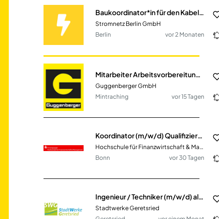
Baukoordinator*in für den Kabelleitungstiefbau in der Mittel- und Niederspannung
Stromnetz Berlin GmbH
Berlin
vor 2 Monaten
Mitarbeiter Arbeitsvorbereitung (m/w/d) im Bereich Hoch- und SF-Bau
Guggenberger GmbH
Mintraching
vor 15 Tagen
Koordinator (m/w/d) Qualifizierungsprogramme in Teilzeit
Hochschule für Finanzwirtschaft & Management GmbH
Bonn
vor 30 Tagen
Ingenieur / Techniker (m/w/d) als Sachgebietsleiter Planung und Bau
Stadtwerke Geretsried
Geretsried
vor einem Monat