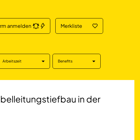
arm anmelden
Merkliste
Arbeitszeit
Benefits
tungstiefbau in de
belleitungstiefbau in der