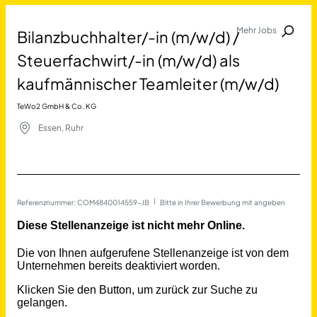
Mehr Jobs
Bilanzbuchhalter/-in (m/w/d) /
Jobalarm anmelden
Steuerfachwirt/-in (m/w/d) als
Merkliste
kaufmännischer Teamleiter (m/w/d)
TeWo2 GmbH & Co. KG
Essen, Ruhr
Referenznummer: COM4840014559-JB
 | 
Bitte in Ihrer Bewerbung mit angeben
Job Finden
Bilanzbuchhalter/-in (m/w/
17690
Jobs
Filter