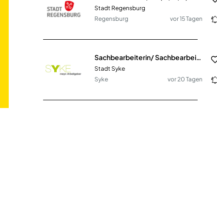
Stadt Regensburg
Regensburg
vor 15 Tagen
Sachbearbeiterin/ Sachbearbeiter (m/w/d)
Stadt Syke
Syke
vor 20 Tagen
Sachbearbeiter*in für das Bürgerbüro (m/w/d) in Vollzeit / Teilzeit
Stadt Plön
Plön
vor 15 Tagen
Sachbearbeiter (m/w/d) Wertermittlung
Stadt Regensburg
Regensburg
vor einem Tag