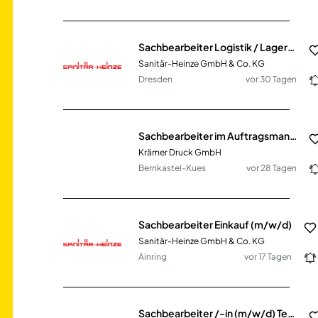
Sachbearbeiter Logistik / Lagerbüro (m/w/d)
Sanitär-Heinze GmbH & Co. KG
Dresden
vor 30 Tagen
Sachbearbeiter im Auftragsmanagement (m/w/d)
Krämer Druck GmbH
Bernkastel-Kues
vor 28 Tagen
Sachbearbeiter Einkauf (m/w/d)
Sanitär-Heinze GmbH & Co. KG
Ainring
vor 17 Tagen
Sachbearbeiter /-in (m/w/d) Team für öffentlich geförderte Mietwohnungen