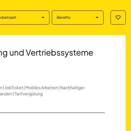
Arbeitszeit
Benefits
Merklis
 Vertriebssystem
ng und Vertriebssysteme
n | JobTicket | Mobiles Arbeiten | Nachhaltiger
handen | Tarifvergütung