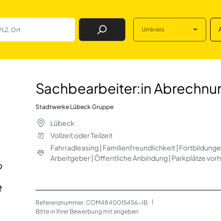
Umkreis
Job Finden
in Abrechnung und
Sachbearbeiter:in Abrechnu
Stadtwerke Lübeck Gruppe
Lübeck
Vollzeit oder Teilzeit
Fahrradleasing | Familienfreundlichkeit | Fortbildunge
Arbeitgeber | Öffentliche Anbindung | Parkplätze vor
Referenznummer: COM4840015456-JB
 | 
Bitte in Ihrer Bewerbung mit angeben