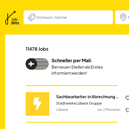
Sachbearbeiter:
11478
Jobs
Schneller per Mail.
Bei neuen Stellen als Erstes
informiert werden!
Sachbearbeiter:in Abrechnung und Vertriebssysteme
Stadtwerke Lübeck Gruppe
Lübeck
vor 2 Monaten