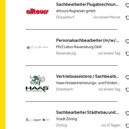
Sachbearbeiter Flugabrechnung (m/w/d)
alltours flugreisen gmbh
Düsseldorf
vor einem Monat
Personalsachbearbeiter (m/w/d) mit Fokus Entgeltabrechnung
MVZ Labor Ravensburg GbR
Ravensburg
vor einem Tag
Vertriebsassistenz / Sachbearbeitung Vertriebsinnendienst (m/w/d)
Haas Holzzerkleinerungs- und Fördertechnik GmbH
Dreisbach
vor einem Tag
Sachbearbeiter Städtebau und ÖPNV (m/w/d)
Stadt Zörbig
Zörbig
vor 21 Tagen