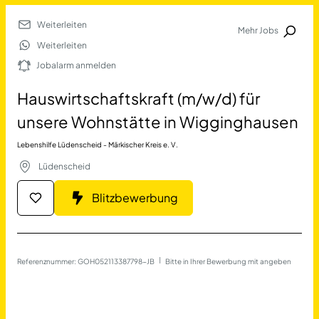
Weiterleiten
Mehr Jobs
Jobalarm anmelden
Weiterleiten
Jobalarm anmelden
Merkliste
Hauswirtschaftskraft (m/w/d) für
unsere Wohnstätte in Wigginghausen
Lebenshilfe Lüdenscheid - Märkischer Kreis e. V.
Lüdenscheid
Blitzbewerbung
Job Finden
Hauswirtschaftskraft (m/w
Referenznummer: GOH052113387798-JB
 | 
Bitte in Ihrer Bewerbung mit angeben
17690
Jobs
Filter