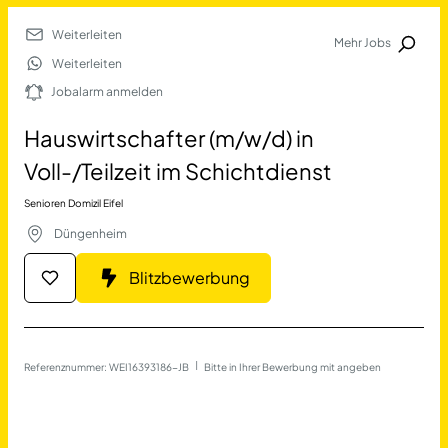
Weiterleiten
Mehr Jobs
Jobalarm anmelden
Weiterleiten
Jobalarm anmelden
Merkliste
Hauswirtschafter (m/w/d) in
Voll-/Teilzeit im Schichtdienst
Senioren Domizil Eifel
Düngenheim
Blitzbewerbung
Job Finden
Hauswirtschafter (m/w/d) i
Referenznummer: WEI16393186-JB
 | 
Bitte in Ihrer Bewerbung mit angeben
17690
Jobs
Filter