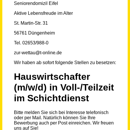
Schneller per Mail.
Bei neuen Stellen als Erstes informiert werden!
Hauswirtschafter (m/w/d) in Voll-/Teilzeit im Schichtdienst
Senioren Domizil Eifel
Düngenheim
vor einem Monat
Hauswirtschafter (m/w/d) Teilzeit
Diakonisches Werk Regensburg e.V.
Regensburg
vor 17 Tagen
Integrationsfachkraft in Voll- und Teilzeit (m, w, d)
Arbeiter-Samariter-Bund Regionalverband Rhein-Erft/ Düren e.V.
Frechen
vor einem Monat