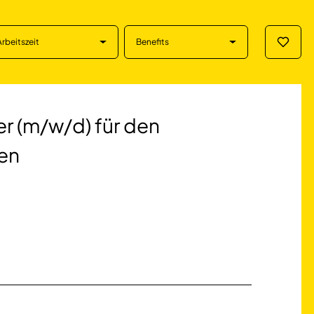
Arbeitszeit
Benefits
Merklis
/w/d) für den Fern
er (m/w/d) für den
men