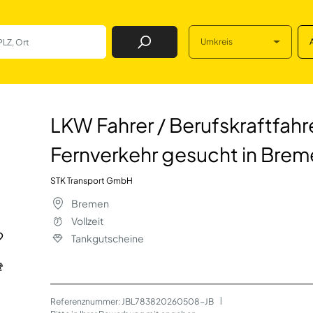
Umkreis
Job Finden
ufskraftfahrer (m
LKW Fahrer / Berufskraftfahr
Fernverkehr gesucht in Bre
STK Transport GmbH
Bremen
Vollzeit
Tankgutscheine
Referenznummer: JBL783820260508-JB
 | 