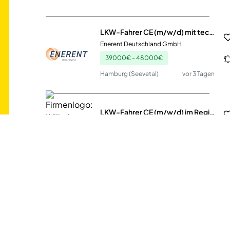
LKW-Fahrer CE (m/w/d) mit technischem Verständnis
Enerent Deutschland GmbH
39000€ - 48000€
Hamburg (Seevetal)
vor 3 Tagen
LKW-Fahrer CE (m/w/d) im Regional- oder Pendelverkehr
Wilhelm Schüssler Spedition GmbH
Heppenheim
vor 4 Tagen
LKW-Fahrer (w/m/d)
Breitsamer Entsorgung-Recycling GmbH
München
vor einem Monat