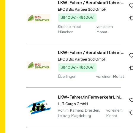
LKW-Fahrer / Berufskraftfahrer (m/w/d) Nahverkehr
EPOS Bio Partner Süd GmbH
38400€ - 48600€
Kirchheim bei
vor einem
München
Monat
LKW-Fahrer / Berufskraftfahrer (m/w/d) Nahverkehr
EPOS Bio Partner Süd GmbH
38400€ - 48600€
Überlingen
vor einem Monat
LKW-Fahrer/in Fernverkehr Linie Automotive (m/w/d)
L.I.T. Cargo GmbH
Achim, Kamenz, Dresden,
vor einem
Leipzig, Magdeburg
Monat