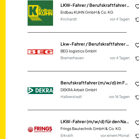
LKW-Fahrer / Berufskraftfahrer (m/w/d)
Erdbau KUHN GmbH & Co. KG
Kirchardt
vor 4 Tagen
Lkw-Fahrer / Berufskraftfahrer (m/w/d) für Saug- und Spülwagen im Nahverkehr
BEG logistics GmbH
Bremerhaven
vor 4 Tagen
Berufskraftfahrer (m/w/d) im Fernverkehr ab Halberstadt
DEKRA Arbeit GmbH
Halberstadt
vor 16 Tagen
LKW-Fahrer (m/w/d) für den Nahverkehr
Frings Bautechnik GmbH & Co. KG
Erkrath
vor einem Monat