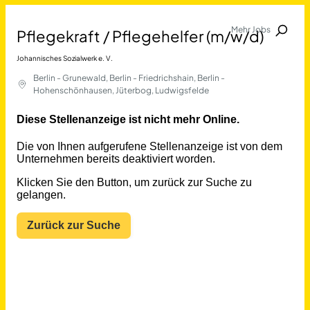
Mehr Jobs
Pflegekraft / Pflegehelfer (m/w/d)
Jobalarm anmelden
Johannisches Sozialwerk e. V.
Merkliste
Berlin - Grunewald, Berlin - Friedrichshain, Berlin -
Hohenschönhausen, Jüterbog, Ludwigsfelde
Job Finden
Pflegekraft / Pflegehelfer 
11478
Jobs
Filter