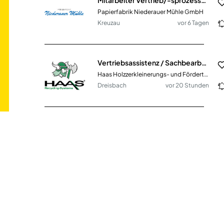
Papierfabrik Niederauer Mühle GmbH
Kreuzau
vor 6 Tagen
Vertriebsassistenz / Sachbearbeitung Vertriebsinnendienst (m/w/d)
Haas Holzzerkleinerungs- und Fördertechnik GmbH
Dreisbach
vor 20 Stunden
Accountmanager für den Vertriebsinnendienst (m/w/d)
PRESSOL Schmiergeräte GmbH
Heitersheim
vor einem Monat
Mitarbeiter im Vertriebsinnendienst (m/w/d)
Südwestkarton GmbH & Co. KG
Illingen
vor einem Monat