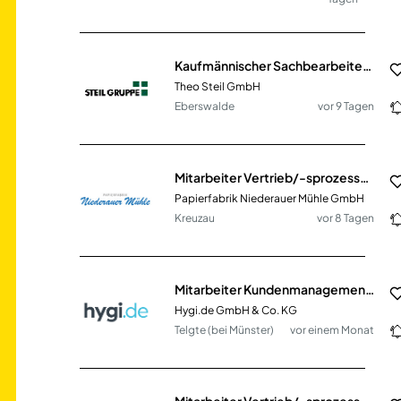
Kaufmännischer Sachbearbeiter im Bereich Vertriebsinnendienst (m/w/d)
Theo Steil GmbH
Eberswalde
vor 9 Tagen
Mitarbeiter Vertrieb/-sprozesse & Export (m/w/d)
Papierfabrik Niederauer Mühle GmbH
Kreuzau
vor 8 Tagen
Mitarbeiter Kundenmanagement (m/w/d)
Hygi.de GmbH & Co. KG
Telgte (bei Münster)
vor einem Monat
Mitarbeiter Vertrieb/-sprozesse & Export (m/w/d)