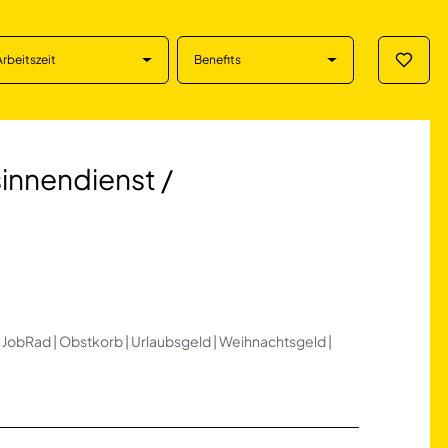
Arbeitszeit
Benefits
Merklis
ndienst / Auftrag
sinnendienst /
 | JobRad | Obstkorb | Urlaubsgeld | Weihnachtsgeld |