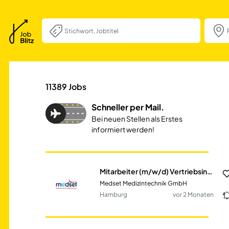
Mitarbeiter (m/w
11389
Jobs
Schneller per Mail.
Bei neuen Stellen als Erstes
informiert werden!
Mitarbeiter (m/w/d) Vertriebsinnendienst / Auftragsabwicklung
Medset Medizintechnik GmbH
Hamburg
vor 2 Monaten