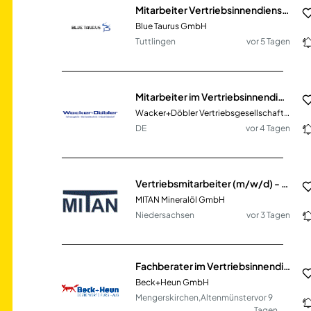
Mitarbeiter Vertriebsinnendienst (m/w/d) – Auftragsabwicklung & Kundenservice
Blue Taurus GmbH
Tuttlingen
vor 5 Tagen
Mitarbeiter im Vertriebsinnendienst (m/w/d) - Bereich Kfz-Ersatzteile
Wacker+Döbler Vertriebsgesellschaft mbH'
DE
vor 4 Tagen
Vertriebsmitarbeiter (m/w/d) - Innendienst
MITAN Mineralöl GmbH
Niedersachsen
vor 3 Tagen
Fachberater im Vertriebsinnendienst (m/w/d)
Beck+Heun GmbH
Mengerskirchen,Altenmünster
vor 9
Tagen