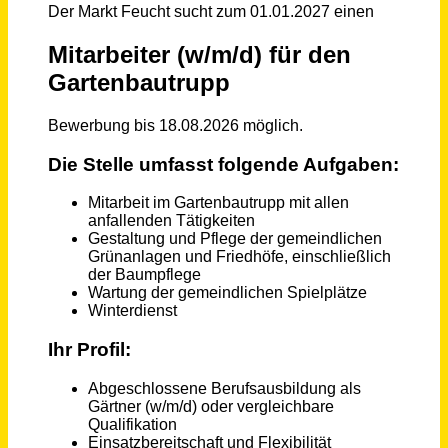
Schneller per Mail.
Bei neuen Stellen als Erstes informiert werden!
Mitarbeiter (m/w/d) für den Gartenbautrupp
Markt Feucht
Feucht
vor einem Monat
Gärtner (m/w/d) Garten- und Landschaftsbau im kommunalen Bauhof
Gemeinde Putzbrunn
Putzbrunn
vor einem Monat
Gärtner / Garten- und Landschaftsbauer (m/w/d)
Stadt Riedlingen
Riedlingen
vor 3 Tagen