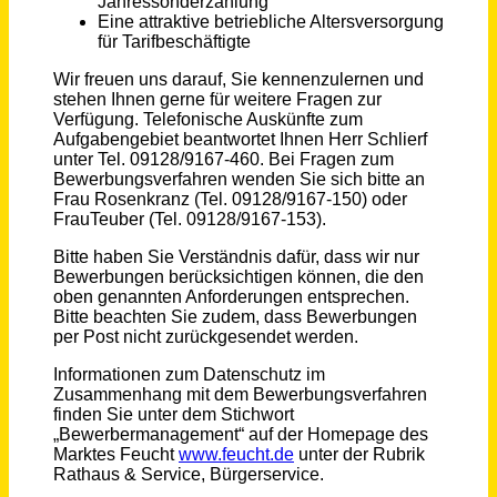
Norderney
vor 7 Tagen
Architekt:in / Bautechniker:in / Bauzeichner:in (m/w/d)
Die Architektin Irmgard Maier
Laupheim
vor 15 Tagen
Projektleiter Ladenbau (m/w/d)
mittelständisches Unternehmen
Hamburg Umland
vor 30 Tagen
Ingenieur / Techniker / Meister Gartenbau (m/w/d)
Landeskuratorium für pflanzliche Erzeugung in Bayern e.V.
Bayern Süd, Mittelfranken / Bayern Nord
vor einem Monat