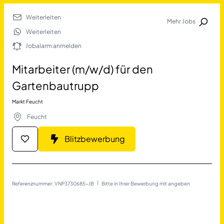
Weiterleiten
Mehr Jobs
Jobalarm anmelden
Weiterleiten
Jobalarm anmelden
Merkliste
Mitarbeiter (m/w/d) für den
Gartenbautrupp
Markt Feucht
Feucht
Blitzbewerbung
Job Finden
Mitarbeiter (m/w/d) für de
Referenznummer: VNP3730685-JB
 | 
Bitte in Ihrer Bewerbung mit angeben
11478
Jobs
Filter