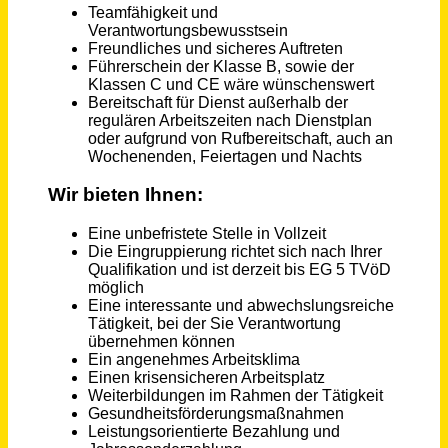
Mitarbeiter Arbeitsvorbereitung (m/w/d) im Bereich Hoch- und SF-Bau
Guggenberger GmbH
Mintraching
vor 15 Tagen
Ingenieur / Techniker (m/w/d) als Sachgebietsleiter Planung und Bau
Stadtwerke Geretsried
Geretsried
vor einem Monat
Gärtner Fachbereich Garten- und Landschaftsbau (m/w/d)
Jan Schrock Garten- und Landschaftsbau GmbH
Reutlingen
vor 21 Tagen
Bau- und Möbeltischler (m/w/d)
Bau- und Möbeltischlerei Eilbertus Stürenburg