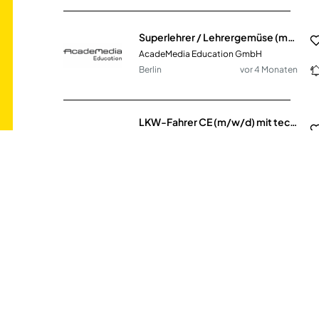
Superlehrer / Lehrergemüse (m/w/d)
AcadeMedia Education GmbH
Berlin
vor 4 Monaten
LKW-Fahrer CE (m/w/d) mit technischem Verständnis
Enerent Deutschland GmbH
39000€ - 48000€
Hamburg (Seevetal)
vor 2 Tagen
Technical Application Manager - Sales & Marketing (m/w/d)
AVO-WERKE August Beisse GmbH
Belm
vor 3 Tagen