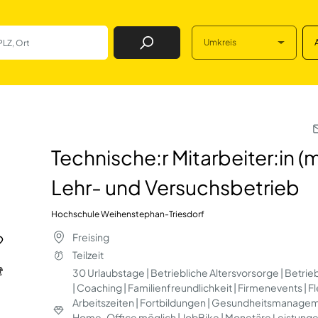
Umkreis
Job Finden
rbeiter:in (m/w/d)
Technische:r Mitarbeiter:in (
Lehr- und Versuchsbetrieb
Hochschule Weihenstephan-Triesdorf
Freising
Teilzeit
30 Urlaubstage | Betriebliche Altersvorsorge | Betri
| Coaching | Familienfreundlichkeit | Firmenevents | Fl
Arbeitszeiten | Fortbildungen | Gesundheitsmanagem
Home-Office möglich | JobBike | Monetäre Leistunge