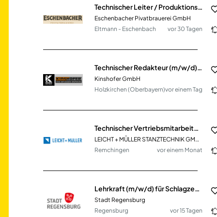
Technischer Leiter / Produktionsleiter (m/w/d)
Eschenbacher Pivatbrauerei GmbH
Eltmann - Eschenbach
vor 30 Tagen
Technischer Redakteur (m/w/d) Technische Dokumentation, Stammdaten & Digitalisierung
Kinshofer GmbH
Holzkirchen (Oberbayern)
vor einem Tag
Technischer Vertriebsmitarbeiter (m/w/d)
LEICHT + MÜLLER STANZTECHNIK GMBH + CO. KG
Remchingen
vor einem Monat
Lehrkraft (m/w/d) für Schlagzeug
Stadt Regensburg
Regensburg
vor 15 Tagen