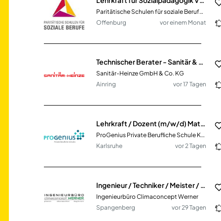
Paritätische Schulen für soziale Berufe gGmbH
Offenburg
vor einem Monat
Technischer Berater - Sanitär & Heizung (m/w/d)
Sanitär-Heinze GmbH & Co. KG
Ainring
vor 17 Tagen
Lehrkraft / Dozent (m/w/d) Mathematik / Informatik / Betriebswirtschaft
ProGenius Private Berufliche Schule Karlsruhe
Karlsruhe
vor 2 Tagen
Ingenieur / Techniker / Meister / Technischer Systemplaner Heizung · Lüftung · Sanitär · Elektro
Ingenieurbüro Climaconcept Werner
Spangenberg
vor 29 Tagen