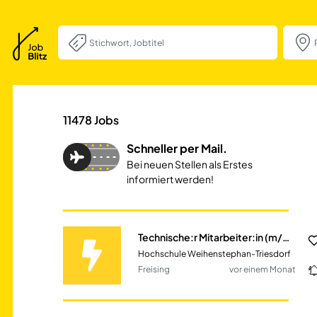
Technische:r Mita
11478
Jobs
Schneller per Mail.
Bei neuen Stellen als Erstes
informiert werden!
Technische:r Mitarbeiter:in (m/w/d) für Forst und Holz im Lehr- und Versuchsbetrieb
Hochschule Weihenstephan-Triesdorf
Freising
vor einem Monat