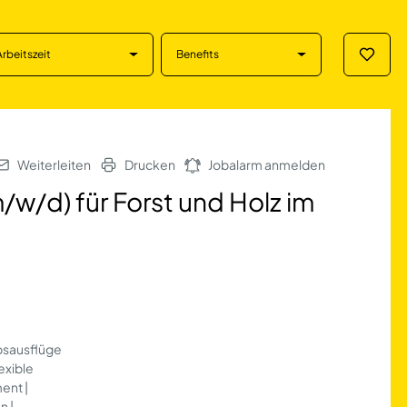
Arbeitszeit
Benefits
Merklis
 für Forst und Hol
Weiterleiten
Drucken
Jobalarm anmelden
m/w/d) für Forst und Holz im
ebsausflüge
exible
ent |
n |