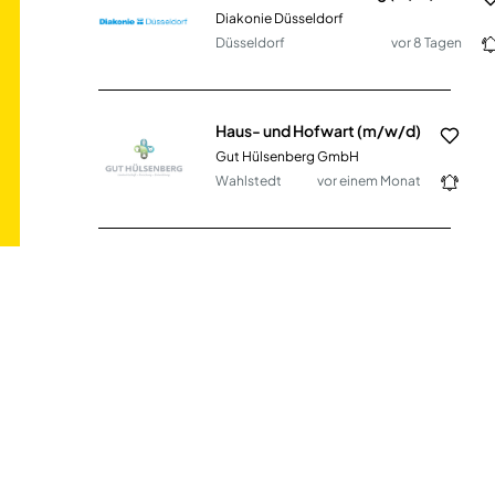
Diakonie Düsseldorf
Düsseldorf
vor 8 Tagen
Haus- und Hofwart (m/w/d)
Gut Hülsenberg GmbH
Wahlstedt
vor einem Monat
Leitung Betreuungsverein (m/w/d)
Betreuungsverein Rhein-Sieg-Kreis e. V.
Troisdorf
vor 25 Tagen
Zusätzliche Betreuungskraft (m/w/d) für das SPZ Rathenow Fontanepark (WPZ-357)
Wohn- und Pflegezentrum Havelland GmbH
Rathenow
vor 15 Tagen