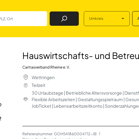
Umkreis
Job Finden
 und Betreuungskr
Hauswirtschafts- und Betre
Caritasverband Rheine e. V.
Wettringen
Teilzeit
30 Urlaubstage | Betriebliche Altersvorsorge | Dienstf
Flexible Arbeitszeiten | Gestaltungsspielraum | Ges
JobTicket | Lebensarbeitszeitkonto | Sonderzahlun
Referenznummer: GOH541860004712-JB
 | 