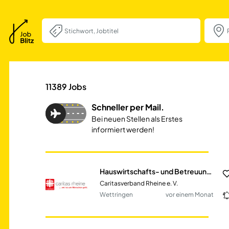
Hauswirtschafts-
11389
Jobs
Schneller per Mail.
Bei neuen Stellen als Erstes
informiert werden!
Hauswirtschafts- und Betreuungskraft (m/w/d)
Caritasverband Rheine e. V.
Wettringen
vor einem Monat