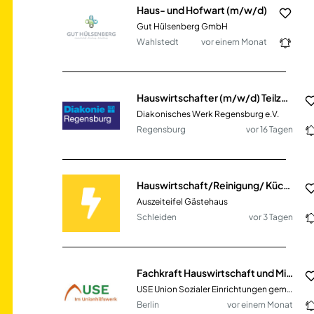
Haus- und Hofwart (m/w/d)
Gut Hülsenberg GmbH
Wahlstedt
vor einem Monat
Hauswirtschafter (m/w/d) Teilzeit
Diakonisches Werk Regensburg e.V.
Regensburg
vor 16 Tagen
Hauswirtschaft/Reinigung/ Küche (m/w/d)
Auszeiteifel Gästehaus
Schleiden
vor 3 Tagen
Fachkraft Hauswirtschaft und Mitarbeit im Cafébetrieb (m/w/d) für ein Sozialunternehmen
USE Union Sozialer Einrichtungen gemeinnützige GmbH
Berlin
vor einem Monat