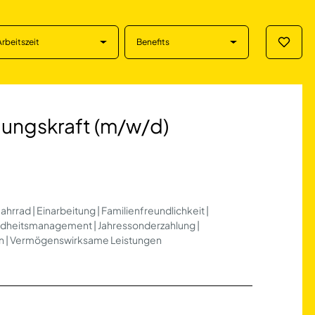
Arbeitszeit
Benefits
Merklis
aft (m/w/d) in We
uungskraft (m/w/d)
ahrrad | Einarbeitung | Familienfreundlichkeit |
undheitsmanagement | Jahressonderzahlung |
gen | Vermögenswirksame Leistungen