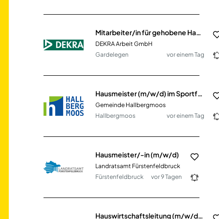
Mitarbeiter/in für gehobene Hauswirtschaft und Objektpflege (m/w/d)
DEKRA Arbeit GmbH
Gardelegen
vor einem Tag
Hausmeister (m/w/d) im Sportforum
Gemeinde Hallbergmoos
Hallbergmoos
vor einem Tag
Hausmeister/-in (m/w/d)
Landratsamt Fürstenfeldbruck
Fürstenfeldbruck
vor 9 Tagen
Hauswirtschaftsleitung (m/w/d) in Düsseldorf-Gerresheim