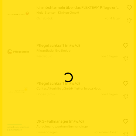
Ich möchte mehr über das FLEXTEAM Pflege erfahren
Niels-Stensen-Kliniken GmbH
Osnabrück
vor 4 Tagen
Pflegefachkraft (m/w/d)
PflegeButler Großheide
Friedeburg
vor 3 Tagen
Daten werden geladen...
Pflegefachkraft (m/w/d)
Caritas Altenhilfe gGmbH Mutter Teresa Haus
Lingen (Ems)
vor 4 Tagen
DRG-Fallmanager (m/w/d)
Abrechnungszentrum Emmendingen
Emmendingen
vor einem Monat