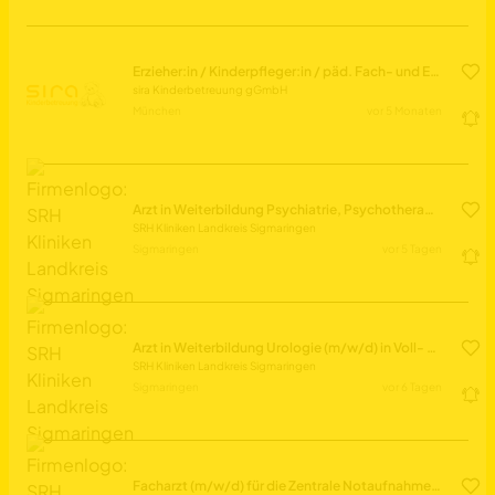
Erzieher:in / Kinderpfleger:in / päd. Fach- und Ergänzungskraft (m/w/d) Vollzeit / Teilzeit
sira Kinderbetreuung gGmbH
München
vor 5 Monaten
Arzt in Weiterbildung Psychiatrie, Psychotherapie (m/w/d) in Voll- oder Teilzeit
SRH Kliniken Landkreis Sigmaringen
Sigmaringen
vor 5 Tagen
Arzt in Weiterbildung Urologie (m/w/d) in Voll- oder Teilzeit
SRH Kliniken Landkreis Sigmaringen
Sigmaringen
vor 6 Tagen
Facharzt (m/w/d) für die Zentrale Notaufnahme mit Weiterbildungsmöglichkeit in der „Klinischen Akut- und Notfallmedizin (KLINAM)