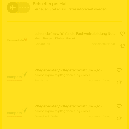
Schneller per Mail.
Bei neuen Stellen als Erstes informiert werden!
Lehrende (m/w/d) für die Fachweiterbildung Notfallpflege im Niels Stensen Bildungszentrum
Niels-Stensen-Kliniken GmbH
Osnabrück
vor einem Monat
Pflegeberater / Pflegefachkraft (m/w/d)
compass private pflegeberatung GmbH
Reutlingen
vor einem Monat
Pflegeberater / Pflegefachkraft (m/w/d)
compass private pflegeberatung GmbH
Darmstadt, Dieburg
vor einem Monat