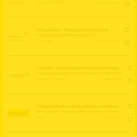
Münster (PLZ 48143)
vor einem Monat
Pflegeberater / Pflegefachkraft (m/w/d)
compass private pflegeberatung GmbH
Günzburg
vor einem Monat
Lehrkraft / Dozent (m/w/d) für das Fach Pädagogik / Psychologie Vollzeit / Teilzeit / Honorarbasis
Gemeinnütziges Institut für Berufsbildung Dr. Engel GmbH
Schwäbisch Gmünd
vor einem Monat
Pflegefachkraft (m/w/d) in Teilzeit und Vollzeit
wir für pänz e.V. - Beratung; Hilfen; Prävention für Kinder und Familien
Köln
vor 16 Tagen