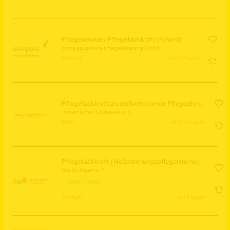
Pflegeberater / Pflegefachkraft (m/w/d)
compass private pflegeberatung GmbH
Marburg
vor 23 Tagen
Pflegefachkraft als stellvertretende Pflegedienstleitung (w/m/d)
Johannisches Sozialwerk e. V.
Berlin
vor 2 Monaten
Pflegefachkraft / Heilerziehungspfleger (m/w/d) Dauernachtwache
bhz Stuttgart e. V.
3579€ - 5191€
Stuttgart
vor 2 Tagen