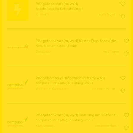
Pflegefachkraft (m/w/d)
Specht Residenz J?nkerath GmbH
Jünkerath
vor 5 Tagen
Pflegefachkraft (m/w/d) für das Flex-Team Pflege
Niels-Stensen-Kliniken GmbH
Osnabrück
vor 8 Tagen
Pflegeberater / Pflegefachkraft (m/w/d)
compass private pflegeberatung GmbH
Weilheim in Oberbayern
vor einem Monat
Pflegefachkraft (m/w/d) Beratung am Telefon für Pflegebedürftige & Angehörige
compass private pflegeberatung GmbH
Köln, Leipzig
vor einem Monat