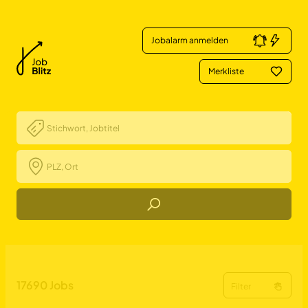
Jobalarm anmelden
Merkliste
Job Finden
Lehrende (m/w/d) für die 
17690
Jobs
Filter