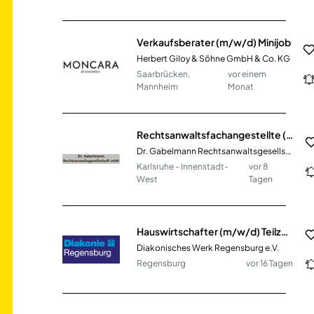
Verkaufsberater (m/w/d) Minijob
Herbert Giloy & Söhne GmbH & Co. KG
Saarbrücken,
vor einem
Mannheim
Monat
Rechtsanwaltsfachangestellte (m/w/d) in Vollzeit / Teilzeit / Minijob
Dr. Gabelmann Rechtsanwaltsgesellschaft mbH
Karlsruhe - Innenstadt-
vor 8
West
Tagen
Hauswirtschafter (m/w/d) Teilzeit
Diakonisches Werk Regensburg e.V.
Regensburg
vor 16 Tagen