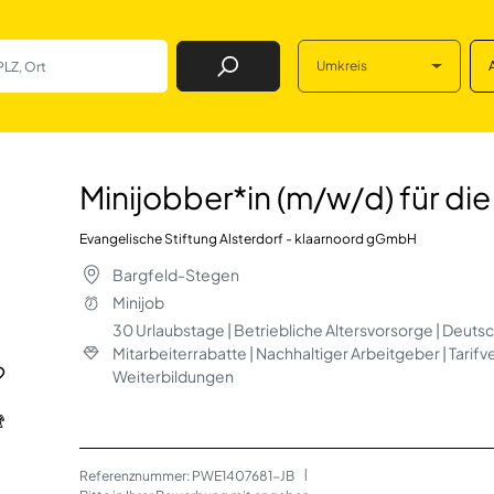
Umkreis
Job Finden
/w/d) für die Nach
Minijobber*in (m/w/d) für di
Evangelische Stiftung Alsterdorf - klaarnoord gGmbH
Bargfeld-Stegen
Minijob
30 Urlaubstage | Betriebliche Altersvorsorge | Deuts
Mitarbeiterrabatte | Nachhaltiger Arbeitgeber | Tarif
Weiterbildungen
Referenznummer: PWE1407681-JB
 | 