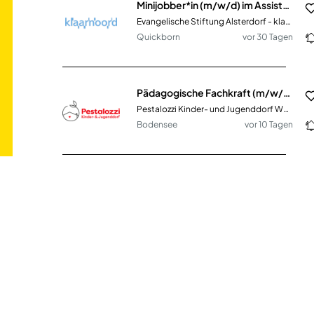
Minijobber*in (m/w/d) im Assistenzdienst
Evangelische Stiftung Alsterdorf - klaarnoord gGmbH
Quickborn
vor 30 Tagen
Pädagogische Fachkraft (m/w/d) Vollzeit / Teilzeit / Minijob
Pestalozzi Kinder- und Jugenddorf Wahlwies e.V.
Bodensee
vor 10 Tagen
Minijob (m/w/d) im Dental-Service Raum Duisburg / Mühlheim an der Ruhr
Kulzer GmbH
DE
vor 12 Tagen
Reinigungskraft (m/w/d) Vollzeit / Teilzeit / Minijob
Gebäudereinigung H. Bung GmbH & Co. KG
Bonn-Heiderhof; Meckenheim-
vor 11
Merl; Köln-Zollstock
Tagen