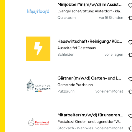
Minijobber*in (m/w/d) im Assistenzdienst
Evangelische Stiftung Alsterdorf - klaarnoord gGmbH
Quickborn
vor 15 Stunden
Hauswirtschaft/Reinigung/ Küche (m/w/d)
Auszeiteifel Gästehaus
Schleiden
vor 3 Tagen
Gärtner (m/w/d) Garten- und Landschaftsbau im kommunalen Bauhof
Gemeinde Putzbrunn
Putzbrunn
vor einem Monat
Mitarbeiter (m/w/d) für unseren Bio-Marktstand Teilzeit
Pestalozzi Kinder- und Jugenddorf Wahlwies e.V.
Stockach - Wahlwies
vor einem Monat