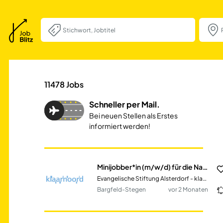
Minijobber*in (m
11478
Jobs
Schneller per Mail.
Bei neuen Stellen als Erstes
informiert werden!
Minijobber*in (m/w/d) für die Nachtbereitschaft
Evangelische Stiftung Alsterdorf - klaarnoord gGmbH
Bargfeld-Stegen
vor 2 Monaten