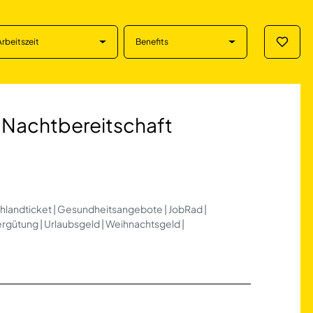
Arbeitszeit
Benefits
Merklis
tbereitschaft in 
e Nachtbereitschaft
chlandticket | Gesundheitsangebote | JobRad |
vergütung | Urlaubsgeld | Weihnachtsgeld |