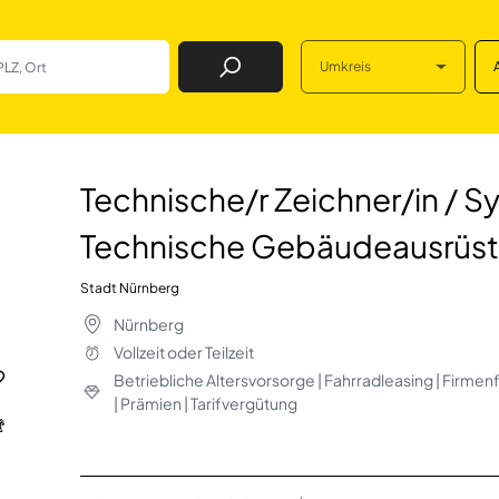
Umkreis
Job Finden
chner/in / System
Technische/r Zeichner/in / S
Technische Gebäudeausrüst
Stadt Nürnberg
Nürnberg
Vollzeit oder Teilzeit
Betriebliche Altersvorsorge | Fahrradleasing | Firmenf
| Prämien | Tarifvergütung