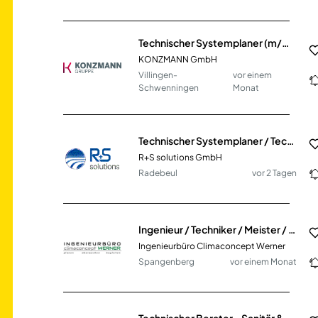
Technischer Systemplaner (m/w/d)
KONZMANN GmbH
Villingen-
vor einem
Schwenningen
Monat
Technischer Systemplaner / Technischer Zeichner (m/w/d) Elektrotechnik
R+S solutions GmbH
Radebeul
vor 2 Tagen
Ingenieur / Techniker / Meister / Technischer Systemplaner Heizung · Lüftung · Sanitär · Elektro
Ingenieurbüro Climaconcept Werner
Spangenberg
vor einem Monat
Technischer Berater - Sanitär & Heizung (m/w/d)