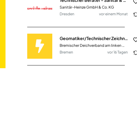
Sanitär-Heinze GmbH & Co. KG
Dresden
vor einem Monat
Geomatiker/Technischer Zeichner (m/w/d)
Bremischer Deichverband am linken Weserufer
Bremen
vor 16 Tagen
Technischer Leiter / Produktionsleiter (m/w/d)
Eschenbacher Pivatbrauerei GmbH
Eltmann - Eschenbach
vor einem Monat
Mitarbeiter technischer Vertrieb - Angebots- und Projektwesen (m/w/d)
heinrichs drehteile GmbH & Co. KG
Dommershausen -
vor 16
Dorweiler
Tagen