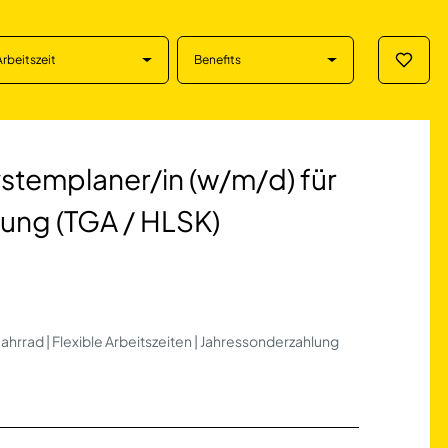
Arbeitszeit
Benefits
Merklis
planer/in (w/m/d)
ystemplaner/in (w/m/d) für
ung (TGA / HLSK)
ahrrad | Flexible Arbeitszeiten | Jahressonderzahlung