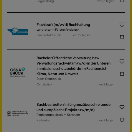
Regensburg
vor 16 Tagen
Fachkraft (m/w/d) Buchhaltung
Landratsamt Fürstenfeldbruck
Fürstenfeldbruck
vor 15 Tagen
Bachelor Öffentliche Verwaltung bzw.
Verwaltungsfachwirt (m/w/d) in der Unteren
Immissionsschutzbehörde im Fachbereich
Klima, Natur und Umwelt
Stadt Osnabrück
Osnabrück
vor 2 Tagen
Sachbearbeiter/in für grenzüberschreitende
und europäische Projekte (w/m/d)
Regierungspräsidium Karlsruhe
Karlsruhe
vor 2 Tagen