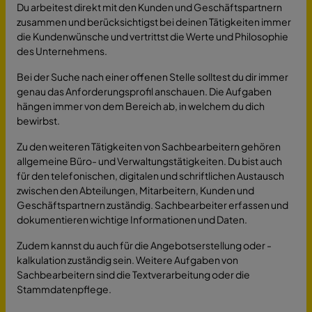
Du arbeitest direkt mit den Kunden und Geschäftspartnern
zusammen und berücksichtigst bei deinen Tätigkeiten immer
die Kundenwünsche und vertrittst die Werte und Philosophie
des Unternehmens.
Bei der Suche nach einer offenen Stelle solltest du dir immer
genau das Anforderungsprofil anschauen. Die Aufgaben
hängen immer von dem Bereich ab, in welchem du dich
bewirbst.
Zu den weiteren Tätigkeiten von Sachbearbeitern gehören
allgemeine Büro- und Verwaltungstätigkeiten. Du bist auch
für den telefonischen, digitalen und schriftlichen Austausch
zwischen den Abteilungen, Mitarbeitern, Kunden und
Geschäftspartnern zuständig. Sachbearbeiter erfassen und
dokumentieren wichtige Informationen und Daten.
Zudem kannst du auch für die Angebotserstellung oder -
kalkulation zuständig sein. Weitere Aufgaben von
Sachbearbeitern sind die Textverarbeitung oder die
Stammdatenpflege.