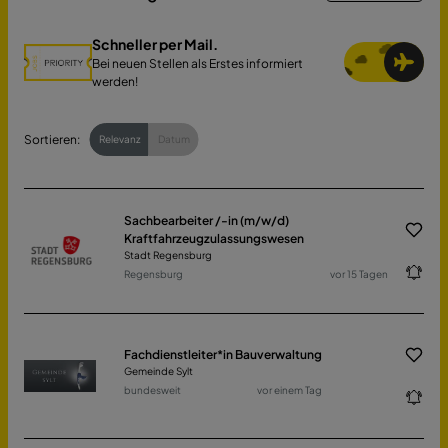
Schneller per Mail.
Bei neuen Stellen als Erstes informiert
werden!
Sortieren:
Relevanz
Datum
Sachbearbeiter /-in (m/w/d)
Kraftfahrzeugzulassungswesen
Stadt Regensburg
Regensburg
vor 15 Tagen
Fachdienstleiter*in Bauverwaltung
Gemeinde Sylt
bundesweit
vor einem Tag