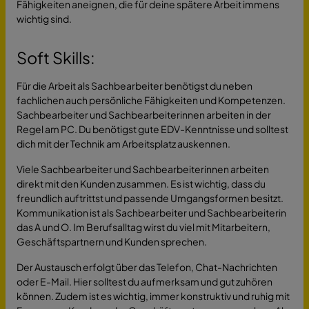
Fähigkeiten aneignen, die für deine spätere Arbeit immens
wichtig sind.
Soft Skills:
Für die Arbeit als Sachbearbeiter benötigst du neben
fachlichen auch persönliche Fähigkeiten und Kompetenzen.
Sachbearbeiter und Sachbearbeiterinnen arbeiten in der
Regel am PC. Du benötigst gute EDV-Kenntnisse und solltest
dich mit der Technik am Arbeitsplatz auskennen.
Viele Sachbearbeiter und Sachbearbeiterinnen arbeiten
direkt mit den Kunden zusammen. Es ist wichtig, dass du
freundlich auftrittst und passende Umgangsformen besitzt.
Kommunikation ist als Sachbearbeiter und Sachbearbeiterin
das A und O. Im Berufsalltag wirst du viel mit Mitarbeitern,
Geschäftspartnern und Kunden sprechen.
Der Austausch erfolgt über das Telefon, Chat-Nachrichten
oder E-Mail. Hier solltest du aufmerksam und gut zuhören
können. Zudem ist es wichtig, immer konstruktiv und ruhig mit