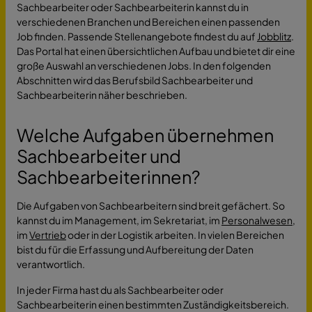
Sachbearbeiter oder Sachbearbeiterin kannst du in
verschiedenen Branchen und Bereichen einen passenden
Job finden. Passende Stellenangebote findest du auf
Jobblitz
.
Das Portal hat einen übersichtlichen Aufbau und bietet dir eine
große Auswahl an verschiedenen Jobs. In den folgenden
Abschnitten wird das Berufsbild Sachbearbeiter und
Sachbearbeiterin näher beschrieben.
Welche Aufgaben übernehmen
Sachbearbeiter und
Sachbearbeiterinnen?
Die Aufgaben von Sachbearbeitern sind breit gefächert. So
kannst du im Management, im Sekretariat, im
Personalwesen
,
im
Vertrieb
oder in der Logistik arbeiten. In vielen Bereichen
bist du für die Erfassung und Aufbereitung der Daten
verantwortlich.
In jeder Firma hast du als Sachbearbeiter oder
Sachbearbeiterin einen bestimmten Zuständigkeitsbereich.