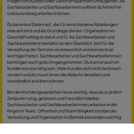
Fragen von Kunden oder Geschäftspartnern umzugehen. Als
Sachbearbeiter und Sachbearbeiterin solltest du fehlerfrei
und zuverlässig arbeiten können.
Du bereitest Daten auf, die für verschiedene Abteilungen
relevant sind und als Grundlage dienen. Organisation im
Geschäftsalltag ist das A und O. Als Sachbearbeiter und
Sachbearbeiterin behältst du den Überblick, bist für die
Verwaltung der Termine verantwortlich und erinnerst an
wichtige Fristen. Sachbearbeiter und Sachbearbeiterinnen
benötigen auch gute Umgangsformen. Du kannst auch im
Kundenservice tätig sein. Viele Kunden sich nicht technisch
versiert und du musst ihnen die Abläufe detailliert und
verständlich erklären können.
Bei den Kundengesprächen ist es wichtig, dass du zu jedem
Zeitpunkt ruhig, gelassen und freundlich bleibst.
Sachbearbeiter und Sachbearbeiterinnen arbeiten in der
Regel im Team. Offenheit und Teamfähigkeit sind bei der
Verwaltung und Organisation im Betrieb besonders wichtig.
In großen Unternehmen kannst du auch mit internationalen