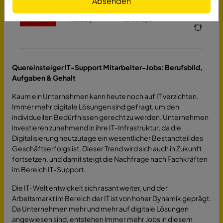
Absenden
IT Support Specialist (m/w/d)
Bergman Germany HoldCo GmbH
Hamburg
vor 30 Tagen
Quereinsteiger IT-Support Mitarbeiter-Jobs: Berufsbild,
Aufgaben & Gehalt
Kaum ein Unternehmen kann heute noch auf IT verzichten.
Immer mehr digitale Lösungen sind gefragt, um den
individuellen Bedürfnissen gerecht zu werden. Unternehmen
investieren zunehmend in ihre IT-Infrastruktur, da die
Digitalisierung heutzutage ein wesentlicher Bestandteil des
Geschäftserfolgs ist. Dieser Trend wird sich auch in Zukunft
fortsetzen, und damit steigt die Nachfrage nach Fachkräften
im Bereich IT-Support.
Die IT-Welt entwickelt sich rasant weiter, und der
Arbeitsmarkt im Bereich der IT ist von hoher Dynamik geprägt.
Da Unternehmen mehr und mehr auf digitale Lösungen
angewiesen sind, entstehen immer mehr Jobs in diesem