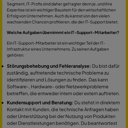
Segment. IT-Profis sind daher gefragter denn je, und ihre
Expertise ist ein wichtiger Baustein für den wirtschaftlichen
Erfolg von Unternehmen. Auch du kannst von den vielen
wachsenden Chancen profitieren, die der IT-Support bietet.
Welche Aufgaben übernimmt ein IT-Support-Mitarbeiter?
Ein IT-Support-Mitarbeiter ist ein wichtiger Teil der IT-
Infrastruktur eines Unternehmens. Zu seinen Aufgaben
gehören:
Störungsbehebung und Fehleranalyse:
Du bist dafür
zuständig, auftretende technische Probleme zu
identifizieren und Lösungen zu finden. Das kann
Software-, Hardware- oder Netzwerkprobleme
betreffen, die entweder intern oder extern auftreten.
Kundensupport und Beratung:
Du stehst in direktem
Kontakt mit Kunden, die technische Anfragen haben
oder Unterstützung bei der Nutzung von Produkten
oder Dienstleistungen benötigen. Du beantwortest