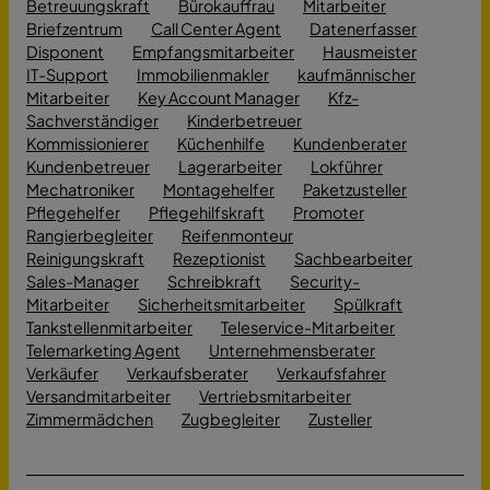
Betreuungskraft
Bürokauffrau
Mitarbeiter
Briefzentrum
Call Center Agent
Datenerfasser
Disponent
Empfangsmitarbeiter
Hausmeister
IT-Support
Immobilienmakler
kaufmännischer
Mitarbeiter
Key Account Manager
Kfz-
Sachverständiger
Kinderbetreuer
Kommissionierer
Küchenhilfe
Kundenberater
Kundenbetreuer
Lagerarbeiter
Lokführer
Mechatroniker
Montagehelfer
Paketzusteller
Pflegehelfer
Pflegehilfskraft
Promoter
Rangierbegleiter
Reifenmonteur
Reinigungskraft
Rezeptionist
Sachbearbeiter
Sales-Manager
Schreibkraft
Security-
Mitarbeiter
Sicherheitsmitarbeiter
Spülkraft
Tankstellenmitarbeiter
Teleservice-Mitarbeiter
Telemarketing Agent
Unternehmensberater
Verkäufer
Verkaufsberater
Verkaufsfahrer
Versandmitarbeiter
Vertriebsmitarbeiter
Zimmermädchen
Zugbegleiter
Zusteller