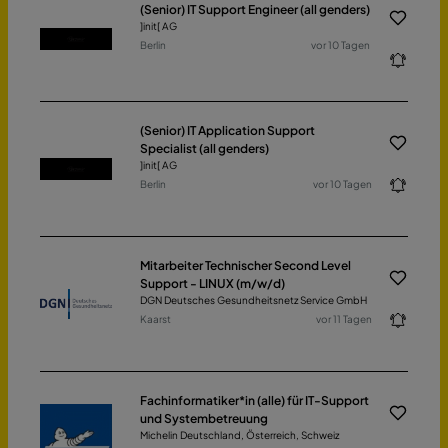
(Senior) IT Support Engineer (all genders)
]init[ AG
Berlin
vor 10 Tagen
(Senior) IT Application Support
Specialist (all genders)
]init[ AG
Berlin
vor 10 Tagen
Mitarbeiter Technischer Second Level
Support - LINUX (m/w/d)
DGN Deutsches Gesundheitsnetz Service GmbH
Kaarst
vor 11 Tagen
Fachinformatiker*in (alle) für IT-Support
und Systembetreuung
Michelin Deutschland, Österreich, Schweiz