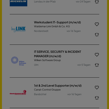
Landau in der Pfalz
vor 24 Tagen
Werkstudent IT-Support (m/w/d)
Waldemar Link Gmbh & Co. KG
Norderstedt
vor 16 Tagen
IT SERVICE, SECURITY & INCIDENT
MANAGER (m/w/d)
Wilken Software Group
Ulm
vor 5 Tagen
1st & 2nd Level Supporter (m/w/d)
Canal-Control Gruppe
Barsbüttel
vor 16 Tagen