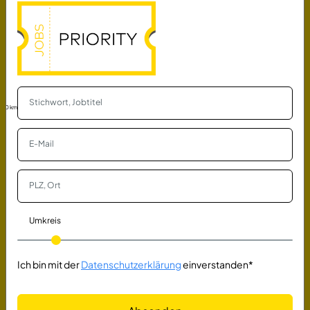
IT-Administrator für 1st / 2nd Level-
Support (m/w/d)
HEBERGER GmbH
Schifferstadt
vor einem Monat
30 km
IT-Support Specialist (m/w/d)
FAST LTA GmbH
München
vor 23 Tagen
Umkreis
IT-SERVICE COORDINATOR (m/w/d)
Wilken Software Group
Ulm
vor 23 Tagen
Ich bin mit der
Datenschutzerklärung
einverstanden*