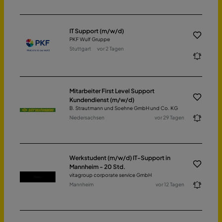
IT Support (m/w/d)
PKF Wulf Gruppe
Stuttgart
vor 2 Tagen
Mitarbeiter First Level Support
Kundendienst (m/w/d)
B. Strautmann und Soehne GmbH und Co. KG
Niedersachsen
vor 29 Tagen
Werkstudent (m/w/d) IT-Support in
Mannheim - 20 Std.
vitagroup corporate service GmbH
Mannheim
vor 12 Tagen