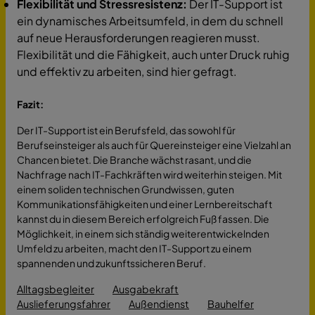
Flexibilität und Stressresistenz:
Der IT-Support ist
ein dynamisches Arbeitsumfeld, in dem du schnell
auf neue Herausforderungen reagieren musst.
Flexibilität und die Fähigkeit, auch unter Druck ruhig
und effektiv zu arbeiten, sind hier gefragt.
Fazit:
Der IT-Support ist ein Berufsfeld, das sowohl für
Berufseinsteiger als auch für Quereinsteiger eine Vielzahl an
Chancen bietet. Die Branche wächst rasant, und die
Nachfrage nach IT-Fachkräften wird weiterhin steigen. Mit
einem soliden technischen Grundwissen, guten
Kommunikationsfähigkeiten und einer Lernbereitschaft
kannst du in diesem Bereich erfolgreich Fuß fassen. Die
Möglichkeit, in einem sich ständig weiterentwickelnden
Umfeld zu arbeiten, macht den IT-Support zu einem
spannenden und zukunftssicheren Beruf.
Alltagsbegleiter
Ausgabekraft
Auslieferungsfahrer
Außendienst
Bauhelfer