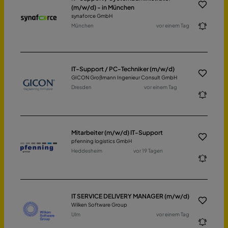
(m/w/d) - in München
synaforce GmbH
München
vor einem Tag
IT-Support / PC-Techniker (m/w/d)
GICON Großmann Ingenieur Consult GmbH
Dresden
vor einem Tag
Mitarbeiter (m/w/d) IT-Support
pfenning logistics GmbH
Heddesheim
vor 19 Tagen
IT SERVICE DELIVERY MANAGER (m/w/d)
Wilken Software Group
Ulm
vor einem Tag