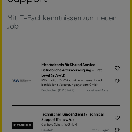
Mit IT-Fachkenntnissen zum neuen
Job
Mitarbeiter:in für Shared Service
Betriebliche Altersversorgung - First
Level (m/w/d)
IWV Institut für Wirtschaftsmathematik und
betriebliche Versorgungssysteme GmbH
Feldkirchen (PLZ 85622)
vor einem Monat
Technischer Kundendienst / Technical
Support IT (m/w/d)
Canfield Scientific GmbH
Bielefeld
vor 10 Tagen