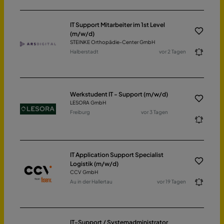
IT Support Mitarbeiter im 1st Level
(m/w/d)
STEINKE Orthopädie-Center GmbH
Halberstadt
vor 2 Tagen
Werkstudent IT - Support (m/w/d)
LESORA GmbH
Freiburg
vor 3 Tagen
IT Application Support Specialist
Logistik (m/w/d)
CCV GmbH
Au in der Hallertau
vor 19 Tagen
IT-Support / Systemadministrator