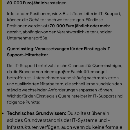
60.000 Euro jährlich
ansteigen.
In leitenden Positionen, wie z. B. als Teamleiter im IT-Support,
können die Gehälter noch weiter steigen. Für diese
Positionen werden oft
70.000 Euro jährlich oder mehr
gezahlt, abhängig von den Verantwortlichkeiten und der
Unternehmensgröße.
Quereinstieg: Voraussetzungen für den Einstieg als IT-
Support-Mitarbeiter
Der IT-Support bietet zahlreiche Chancen für Quereinsteiger,
da die Branche von einem großen Fachkräftemangel
betroffen ist. Unternehmen suchen häufig nach motivierten
und qualifizierten Mitarbeitern, die schnell lernen und sich den
ständig wechselnden Anforderungen anpassen können.
Wichtig für den Einstieg als Quereinsteiger im IT-Support sind
folgende Punkte:
Technisches Grundwissen:
Du solltest über ein
solides Grundverständnis der IT-Systeme und -
Infrastrukturen verfügen, auch wenn du keine formale