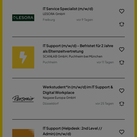
IT Service Specialist (m/w/d)
LESORA GmbH
Freiburg
vor 9 Tagen
IT Support (m/w/d) - Befristet für 2 Jahre
als Elternzeitvertretung
SCANLAB GmbH, Puchheim bei München
Puchheim
vor 11 Tagen
Werkstudent*in (m/w/d) im IT Support &
Digital Workplace
Nagase Europa GmbH
Düsseldorf
vor 25 Tagen
IT Support (Helpdesk: 2nd Level //
Admin) (m/w/d)