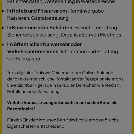
Patientendaten, Weiterleitung in Wartebereiche
In Hotels und Friseursalons
: Terminvergabe,
Kassieren, Gästebetreuung
In Konzernen oder Behörden
: Besucherempfang,
Sicherheitseinweisung, Organisation von Meetings
Im öffentlichen Nahverkehr oder
Verkehrsunternehmen
: Information und Beratung
von Fahrgästen
Trotz digitaler Tools wie Voicemail oder Online-Kalender ist
der direkte menschliche Kontakt an der Rezeption vielerorts
unverzichtbar – gerade in sensiblen Bereichen wie Medizin,
Hotellerie oder Verwaltung.
Welche Voraussetzungen braucht man für den Beruf als
Rezeptionist?
Für den Einstieg in diesen Beruf sind vor allem persönliche
Eigenschaften entscheidend: