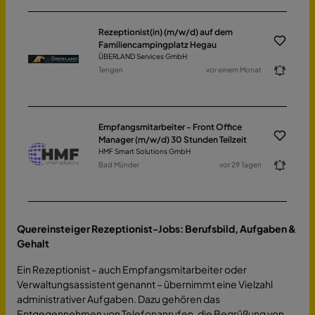
Rezeptionist(in) (m/w/d) auf dem
Familiencampingplatz Hegau
ÜBERLAND Services GmbH
Tengen
vor einem Monat
Empfangsmitarbeiter - Front Office
Manager (m/w/d) 30 Stunden Teilzeit
HMF Smart Solutions GmbH
Bad Münder
vor 29 Tagen
Quereinsteiger Rezeptionist-Jobs: Berufsbild, Aufgaben &
Gehalt
Ein Rezeptionist – auch Empfangsmitarbeiter oder
Verwaltungsassistent genannt – übernimmt eine Vielzahl
administrativer Aufgaben. Dazu gehören das
Entgegennehmen von Telefonanrufen, die Begrüßung von