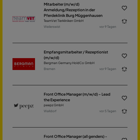
Mitarbeiter (m/w/d)
Anmeldung/Rezeption in der
Pferdeklinik Burg Müggenhausen
TeamVet Tierkliniken GmbH
Weilerswist
vor 9 Tagen
Empfangsmitarbeiter / Rezeptionist
(m/w/d)
Bergman Germany HoldCo GmbH
Bremen
vor 9 Tagen
Front Office Manager (m/w/d) – Lead
the Experience
peepz GmbH
Walldorf
vor 5 Tagen
Front Office Manager (all genders) -