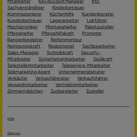
Mitarbeiter
Key Account Manager
Kfz-
Sachverständiger
Kinderbetreuer
Kommissionierer
Küchenhilfe
Kundenberater
Kundenbetreuer
Lagerarbeiter
Lokführer
Mechatroniker
Montagehelfer
Paketzusteller
Pflegehelfer
Pflegehilfskraft
Promoter
Rangierbegleiter
Reifenmonteur
Reinigungskraft
Rezeptionist
Sachbearbeiter
Sales-Manager
Schreibkraft
Security-
Mitarbeiter
Sicherheitsmitarbeiter
Spülkraft
Tankstellenmitarbeiter
Teleservice-Mitarbeiter
Telemarketing Agent
Unternehmensberater
Verkäufer
Verkaufsberater
Verkaufsfahrer
Versandmitarbeiter
Vertriebsmitarbeiter
Zimmermädchen
Zugbegleiter
Zusteller
AGB
Über uns