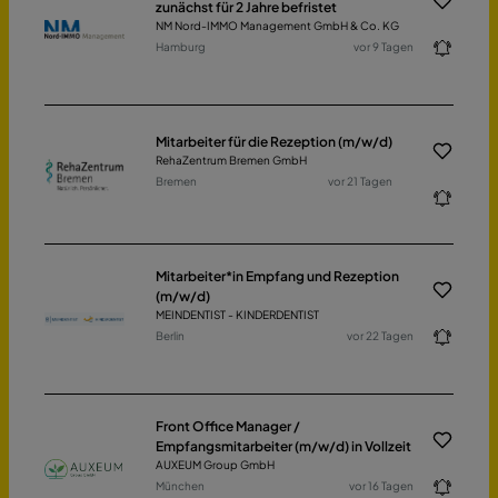
zunächst für 2 Jahre befristet
NM Nord-IMMO Management GmbH & Co. KG
Hamburg
vor 9 Tagen
Mitarbeiter für die Rezeption (m/w/d)
RehaZentrum Bremen GmbH
Bremen
vor 21 Tagen
Mitarbeiter*in Empfang und Rezeption
(m/w/d)
MEINDENTIST - KINDERDENTIST
Berlin
vor 22 Tagen
Front Office Manager /
Empfangsmitarbeiter (m/w/d) in Vollzeit
AUXEUM Group GmbH
München
vor 16 Tagen