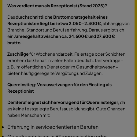
Was verdient man als Rezeptionist (Stand 2025)?
Das
durchschnittliche Bruttomonatsgehalt eines
Rezeptionisten liegt bei etwa 2.050–2.300 €
, abhängig von
Branche, Standort und Berufserfahrung. Daraus ergibt sich
ein
Jahresgehalt zwischen ca. 24.600 € und 27.600 €
brutto
.
Zuschläge
für Wochenendarbeit, Feiertage oder Schichten
erhöhen das Gehalt in vielen Fällen deutlich. Tarifverträge –
z. B. im öffentlichen Dienst oder im Gesundheitswesen –
bieten häufig geregelte Vergütung und Zulagen.
Quereinstieg: Voraussetzungen für den Einstieg als
Rezeptionist
Der Beruf eignet sich hervorragend für Quereinsteiger
, da
es keine festgelegte Berufsausbildung gibt. Gute Chancen
haben Menschen mit:
Erfahrung in serviceorientierten Berufen
Grundkenntnissen in Büroorganisation oder