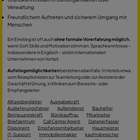
Verwaltung
Freundlichem Auftreten und sicherem Umgang mit
Menschen
Ein Einstieg ist oft auch
ohne formale Vorerfahrung möglich
,
wenn Soft Skills und Motivation stimmen. Sprachkenntnisse –
insbesondere in Englisch – sind in internationalen
Unternehmen von Vorteil.
Aufstiegsmöglichkeiten
bestehen ebenfalls: In Hotels etwa
vom Rezeptionisten zur Teamleitung oder zur Assistenz der
Geschäftsführung, in Kliniken zum Bereichs- oder
Empfangsleiter.
Alltagsbegleiter
Ausgabekraft
Auslieferungsfahrer
Außendienst
Bauhelfer
Betreuungskraft
Bürokauffrau
Mitarbeiter
Briefzentrum
Call Center Agent
Datenerfasser
Disponent
Empfangsmitarbeiter
Hausmeister
IT-Support
Immobilienmakler
kaufmännischer