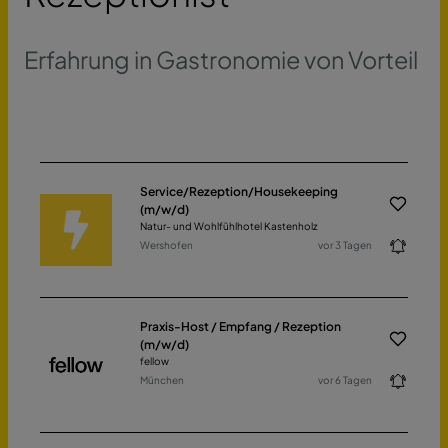
Erfahrung in Gastronomie von Vorteil
Service/Rezeption/Housekeeping
(m/w/d)
Natur- und Wohlfühlhotel Kastenholz
Wershofen
vor 3 Tagen
Praxis-Host / Empfang / Rezeption
(m/w/d)
fellow
München
vor 6 Tagen