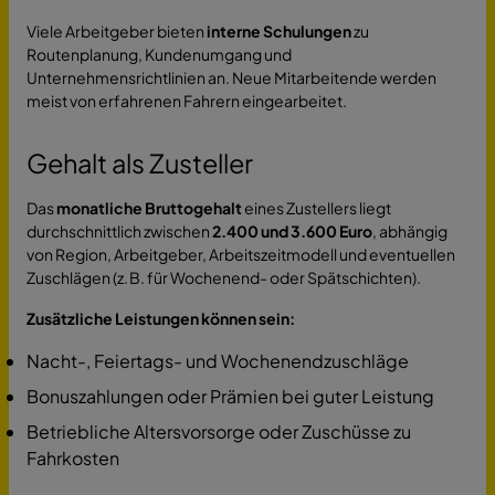
Viele Arbeitgeber bieten
interne Schulungen
zu
Routenplanung, Kundenumgang und
Unternehmensrichtlinien an. Neue Mitarbeitende werden
meist von erfahrenen Fahrern eingearbeitet.
Gehalt als Zusteller
Das
monatliche Bruttogehalt
eines Zustellers liegt
durchschnittlich zwischen
2.400 und 3.600 Euro
, abhängig
von Region, Arbeitgeber, Arbeitszeitmodell und eventuellen
Zuschlägen (z. B. für Wochenend- oder Spätschichten).
Zusätzliche Leistungen können sein:
Nacht-, Feiertags- und Wochenendzuschläge
Bonuszahlungen oder Prämien bei guter Leistung
Betriebliche Altersvorsorge oder Zuschüsse zu
Fahrkosten