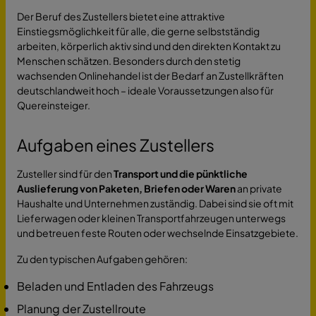
Der Beruf des Zustellers bietet eine attraktive
Einstiegsmöglichkeit für alle, die gerne selbstständig
arbeiten, körperlich aktiv sind und den direkten Kontakt zu
Menschen schätzen. Besonders durch den stetig
wachsenden Onlinehandel ist der Bedarf an Zustellkräften
deutschlandweit hoch – ideale Voraussetzungen also für
Quereinsteiger.
Aufgaben eines Zustellers
Zusteller sind für den
Transport und die pünktliche
Auslieferung von Paketen, Briefen oder Waren
an private
Haushalte und Unternehmen zuständig. Dabei sind sie oft mit
Lieferwagen oder kleinen Transportfahrzeugen unterwegs
und betreuen feste Routen oder wechselnde Einsatzgebiete.
Zu den typischen Aufgaben gehören:
Beladen und Entladen des Fahrzeugs
Planung der Zustellroute