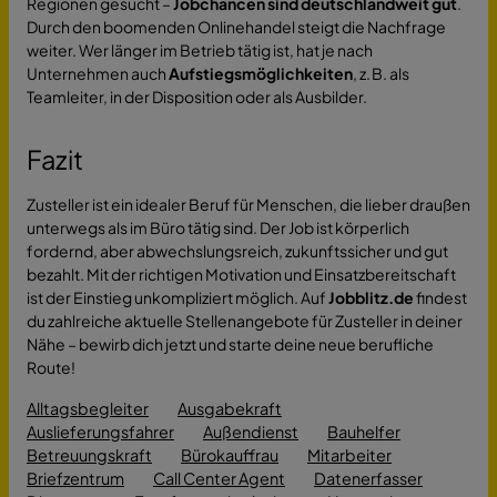
Regionen gesucht –
Jobchancen sind deutschlandweit gut
.
Durch den boomenden Onlinehandel steigt die Nachfrage
weiter. Wer länger im Betrieb tätig ist, hat je nach
Unternehmen auch
Aufstiegsmöglichkeiten
, z. B. als
Teamleiter, in der Disposition oder als Ausbilder.
Fazit
Zusteller ist ein idealer Beruf für Menschen, die lieber draußen
unterwegs als im Büro tätig sind. Der Job ist körperlich
fordernd, aber abwechslungsreich, zukunftssicher und gut
bezahlt. Mit der richtigen Motivation und Einsatzbereitschaft
ist der Einstieg unkompliziert möglich. Auf
Jobblitz.de
findest
du zahlreiche aktuelle Stellenangebote für Zusteller in deiner
Nähe – bewirb dich jetzt und starte deine neue berufliche
Route!
Alltagsbegleiter
Ausgabekraft
Auslieferungsfahrer
Außendienst
Bauhelfer
Betreuungskraft
Bürokauffrau
Mitarbeiter
Briefzentrum
Call Center Agent
Datenerfasser