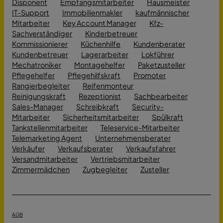
Disponent
Empfangsmitarbeiter
Hausmeister
IT-Support
Immobilienmakler
kaufmännischer
Mitarbeiter
Key Account Manager
Kfz-
Sachverständiger
Kinderbetreuer
Kommissionierer
Küchenhilfe
Kundenberater
Kundenbetreuer
Lagerarbeiter
Lokführer
Mechatroniker
Montagehelfer
Paketzusteller
Pflegehelfer
Pflegehilfskraft
Promoter
Rangierbegleiter
Reifenmonteur
Reinigungskraft
Rezeptionist
Sachbearbeiter
Sales-Manager
Schreibkraft
Security-
Mitarbeiter
Sicherheitsmitarbeiter
Spülkraft
Tankstellenmitarbeiter
Teleservice-Mitarbeiter
Telemarketing Agent
Unternehmensberater
Verkäufer
Verkaufsberater
Verkaufsfahrer
Versandmitarbeiter
Vertriebsmitarbeiter
Zimmermädchen
Zugbegleiter
Zusteller
AGB