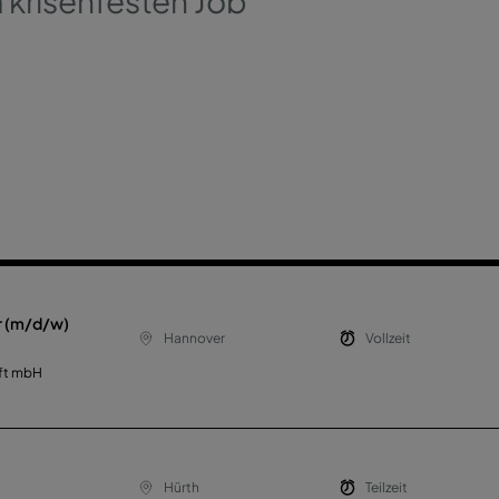
 krisenfesten Job
r (m/d/w)
Hannover
Vollzeit
ft mbH
Hürth
Teilzeit