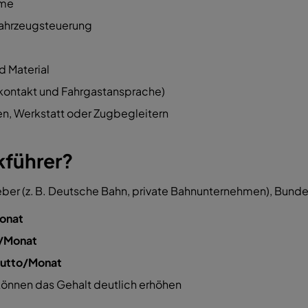
ume
Fahrzeugsteuerung
d Material
kkontakt und Fahrgastansprache)
n, Werkstatt oder Zugbegleitern
kführer?
eber (z. B. Deutsche Bahn, private Bahnunternehmen), Bundes
onat
o/Monat
rutto/Monat
önnen das Gehalt deutlich erhöhen