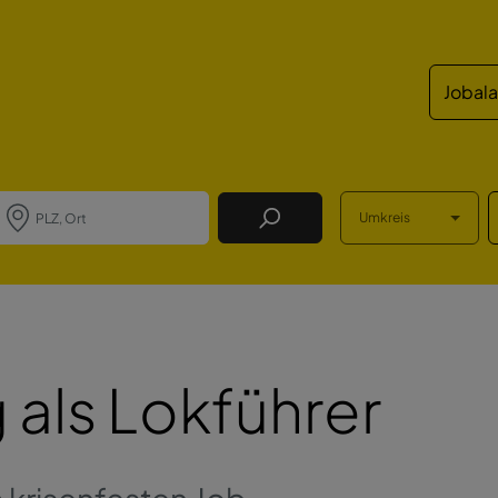
Jobal
Umkreis
Job Finden
 als Lokführer