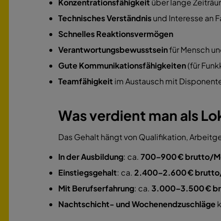
Konzentrationsfähigkeit
über lange Zeiträ
Technisches Verständnis
und Interesse an 
Schnelles Reaktionsvermögen
Verantwortungsbewusstsein
für Mensch un
Gute Kommunikationsfähigkeiten
(für Fun
Teamfähigkeit
im Austausch mit Disponente
Was verdient man als Lo
Das Gehalt hängt von Qualifikation, Arbeitg
In der Ausbildung
: ca.
700–900 € brutto/M
Einstiegsgehalt
: ca.
2.400–2.600 € brutt
Mit Berufserfahrung
: ca.
3.000–3.500 € b
Nachtschicht- und Wochenendzuschläge
k