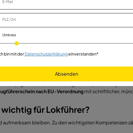
r eine
Umschulung zum Lokführer
an. Dauer:
6 bis 18 Monat
Umkreis
 reicht meist aus)
usbildung
ch bin mit der
Datenschutzerklärung
einverstanden*
Hörtest sowie Reaktionstest)
Absenden
 Phase
(Signalkunde, Technik, Regelwerke) und eine
praktis
eugführerschein nach EU-Verordnung
mit schriftlicher, mün
wichtig für Lokführer?
nd aufmerksam bleiben. Zu den wichtigsten Kompetenzen zä