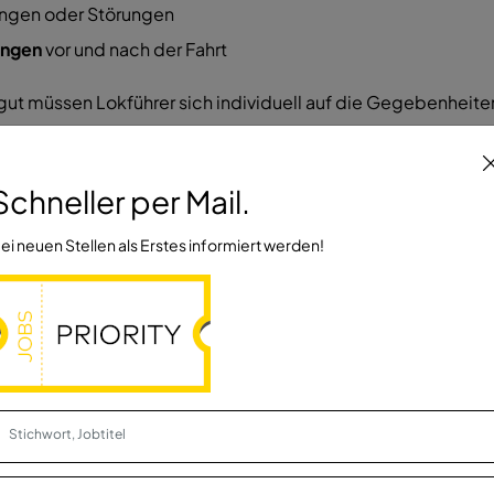
tungen oder Störungen
ungen
vor und nach der Fahrt
ut müssen Lokführer sich individuell auf die Gegebenheiten
?
Schneller per Mail.
ei neuen Stellen als Erstes informiert werden!
im Betriebsdienst – Fachrichtung Lokführer und Transport
insätzen im Bahnunternehmen. Ausgebildet wird u. a. in:
ement