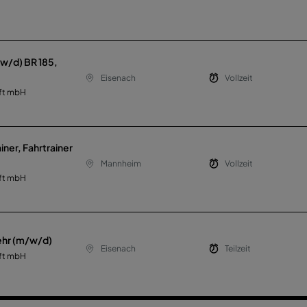
w/d) BR 185,
Eisenach
Vollzeit
ft mbH
iner, Fahrtrainer
Mannheim
Vollzeit
ft mbH
kehr (m/w/d)
Eisenach
Teilzeit
ft mbH